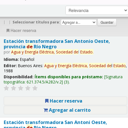
|
|
Seleccionar títulos para:
Hacer reserva
Estación transformadora San Antonio Oeste,
provincia
de
Río Negro
por
Agua
y
Energía
Eléctrica,
Sociedad
de
l
Estado
.
Idioma:
Español
Editor:
Buenos Aires:
Agua
y
Energía
Eléctrica,
Sociedad
de
l
Estado
,
1988
Disponibilidad:
Ítems disponibles para préstamo:
Signatura
topográfica:
621.374.5/A282/v.2
(3).
Hacer reserva
Agregar al carrito
Estación transformadora San Antoni Oeste,
provincia
de
Río Negro