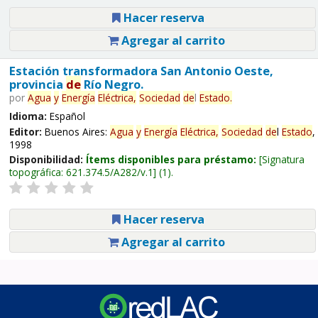
Hacer reserva
Agregar al carrito
Estación transformadora San Antonio Oeste,
provincia
de
Río Negro.
por
Agua
y
Energía
Eléctrica,
Sociedad
de
l
Estado
.
Idioma:
Español
Editor:
Buenos Aires:
Agua
y
Energía
Eléctrica,
Sociedad
de
l
Estado
,
1998
Disponibilidad:
Ítems disponibles para préstamo:
Signatura
topográfica:
621.374.5/A282/v.1
(1).
Hacer reserva
Agregar al carrito