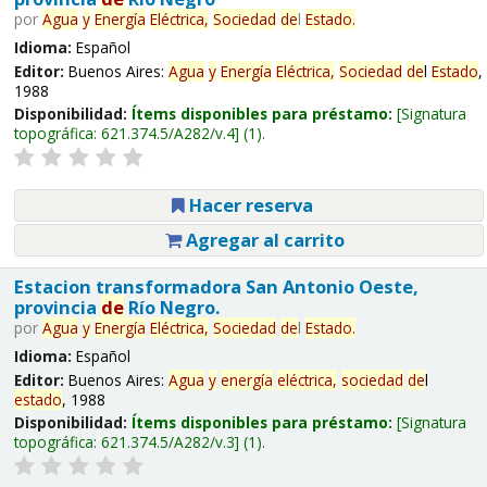
por
Agua
y
Energía
Eléctrica,
Sociedad
de
l
Estado
.
Idioma:
Español
Editor:
Buenos Aires:
Agua
y
Energía
Eléctrica,
Sociedad
de
l
Estado
,
1988
Disponibilidad:
Ítems disponibles para préstamo:
Signatura
topográfica:
621.374.5/A282/v.4
(1).
Hacer reserva
Agregar al carrito
Estacion transformadora San Antonio Oeste,
provincia
de
Río Negro.
por
Agua
y
Energía
Eléctrica,
Sociedad
de
l
Estado
.
Idioma:
Español
Editor:
Buenos Aires:
Agua
y
energía
eléctrica,
sociedad
de
l
estado
, 1988
Disponibilidad:
Ítems disponibles para préstamo:
Signatura
topográfica:
621.374.5/A282/v.3
(1).