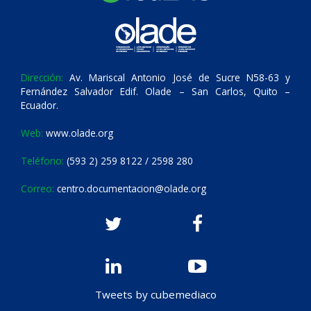
Dirección:
Av. Mariscal Antonio José de Sucre N58-63 y
Fernández Salvador Edif. Olade – San Carlos, Quito –
Ecuador.
Web:
www.olade.org
Teléfono:
(593 2) 259 8122 / 2598 280
Correo:
centro.documentacion@olade.org
Tweets by cubemediaco