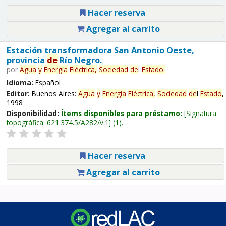
Hacer reserva
Agregar al carrito
Estación transformadora San Antonio Oeste,
provincia
de
Río Negro.
por
Agua
y
Energía
Eléctrica,
Sociedad
de
l
Estado
.
Idioma:
Español
Editor:
Buenos Aires:
Agua
y
Energía
Eléctrica,
Sociedad
de
l
Estado
,
1998
Disponibilidad:
Ítems disponibles para préstamo:
Signatura
topográfica:
621.374.5/A282/v.1
(1).
Hacer reserva
Agregar al carrito