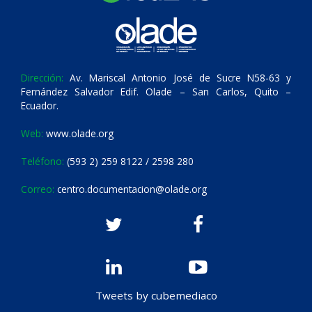
Dirección:
Av. Mariscal Antonio José de Sucre N58-63 y
Fernández Salvador Edif. Olade – San Carlos, Quito –
Ecuador.
Web:
www.olade.org
Teléfono:
(593 2) 259 8122 / 2598 280
Correo:
centro.documentacion@olade.org
Tweets by cubemediaco