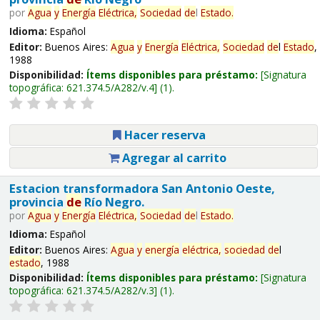
por
Agua
y
Energía
Eléctrica,
Sociedad
de
l
Estado
.
Idioma:
Español
Editor:
Buenos Aires:
Agua
y
Energía
Eléctrica,
Sociedad
de
l
Estado
,
1988
Disponibilidad:
Ítems disponibles para préstamo:
Signatura
topográfica:
621.374.5/A282/v.4
(1).
Hacer reserva
Agregar al carrito
Estacion transformadora San Antonio Oeste,
provincia
de
Río Negro.
por
Agua
y
Energía
Eléctrica,
Sociedad
de
l
Estado
.
Idioma:
Español
Editor:
Buenos Aires:
Agua
y
energía
eléctrica,
sociedad
de
l
estado
, 1988
Disponibilidad:
Ítems disponibles para préstamo:
Signatura
topográfica:
621.374.5/A282/v.3
(1).