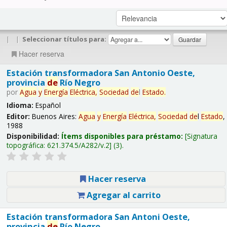
|
|
Seleccionar títulos para:
Hacer reserva
Estación transformadora San Antonio Oeste,
provincia
de
Río Negro
por
Agua
y
Energía
Eléctrica,
Sociedad
de
l
Estado
.
Idioma:
Español
Editor:
Buenos Aires:
Agua
y
Energía
Eléctrica,
Sociedad
de
l
Estado
,
1988
Disponibilidad:
Ítems disponibles para préstamo:
Signatura
topográfica:
621.374.5/A282/v.2
(3).
Hacer reserva
Agregar al carrito
Estación transformadora San Antoni Oeste,
provincia
de
Río Negro