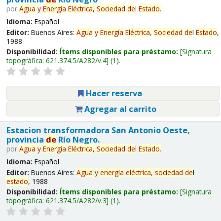
por
Agua
y
Energía
Eléctrica,
Sociedad
de
l
Estado
.
Idioma:
Español
Editor:
Buenos Aires:
Agua
y
Energía
Eléctrica,
Sociedad
de
l
Estado
,
1988
Disponibilidad:
Ítems disponibles para préstamo:
Signatura
topográfica:
621.374.5/A282/v.4
(1).
Hacer reserva
Agregar al carrito
Estacion transformadora San Antonio Oeste,
provincia
de
Río Negro.
por
Agua
y
Energía
Eléctrica,
Sociedad
de
l
Estado
.
Idioma:
Español
Editor:
Buenos Aires:
Agua
y
energía
eléctrica,
sociedad
de
l
estado
, 1988
Disponibilidad:
Ítems disponibles para préstamo:
Signatura
topográfica:
621.374.5/A282/v.3
(1).