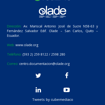
Dirección:
Av. Mariscal Antonio José de Sucre N58-63 y
Fernández Salvador Edif. Olade – San Carlos, Quito –
Ecuador.
Web:
www.olade.org
Teléfono:
(593 2) 259 8122 / 2598 280
Correo:
centro.documentacion@olade.org
Tweets by cubemediaco