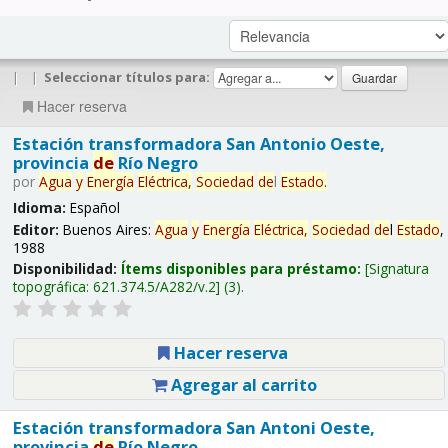
|
|
Seleccionar títulos para:
Hacer reserva
Estación transformadora San Antonio Oeste,
provincia
de
Río Negro
por
Agua
y
Energía
Eléctrica,
Sociedad
de
l
Estado
.
Idioma:
Español
Editor:
Buenos Aires:
Agua
y
Energía
Eléctrica,
Sociedad
de
l
Estado
,
1988
Disponibilidad:
Ítems disponibles para préstamo:
Signatura
topográfica:
621.374.5/A282/v.2
(3).
Hacer reserva
Agregar al carrito
Estación transformadora San Antoni Oeste,
provincia
de
Río Negro