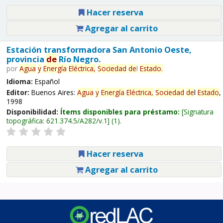
Hacer reserva
Agregar al carrito
Estación transformadora San Antonio Oeste,
provincia
de
Río Negro.
por
Agua
y
Energía
Eléctrica,
Sociedad
de
l
Estado
.
Idioma:
Español
Editor:
Buenos Aires:
Agua
y
Energía
Eléctrica,
Sociedad
de
l
Estado
,
1998
Disponibilidad:
Ítems disponibles para préstamo:
Signatura
topográfica:
621.374.5/A282/v.1
(1).
Hacer reserva
Agregar al carrito