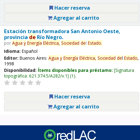
Hacer reserva
Agregar al carrito
Estación transformadora San Antonio Oeste,
provincia
de
Río Negro.
por
Agua
y
Energía
Eléctrica,
Sociedad
de
l
Estado
.
Idioma:
Español
Editor:
Buenos Aires:
Agua
y
Energía
Eléctrica,
Sociedad
de
l
Estado
,
1998
Disponibilidad:
Ítems disponibles para préstamo:
Signatura
topográfica:
621.374.5/A282/v.1
(1).
Hacer reserva
Agregar al carrito