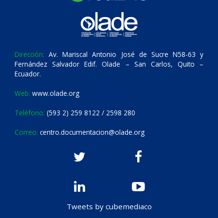
Dirección:
Av. Mariscal Antonio José de Sucre N58-63 y
Fernández Salvador Edif. Olade – San Carlos, Quito –
Ecuador.
Web:
www.olade.org
Teléfono:
(593 2) 259 8122 / 2598 280
Correo:
centro.documentacion@olade.org
Tweets by cubemediaco