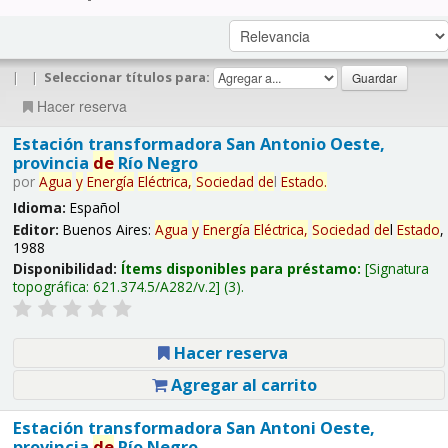
|
|
Seleccionar títulos para:
Hacer reserva
Estación transformadora San Antonio Oeste,
provincia
de
Río Negro
por
Agua
y
Energía
Eléctrica,
Sociedad
de
l
Estado
.
Idioma:
Español
Editor:
Buenos Aires:
Agua
y
Energía
Eléctrica,
Sociedad
de
l
Estado
,
1988
Disponibilidad:
Ítems disponibles para préstamo:
Signatura
topográfica:
621.374.5/A282/v.2
(3).
Hacer reserva
Agregar al carrito
Estación transformadora San Antoni Oeste,
provincia
de
Río Negro