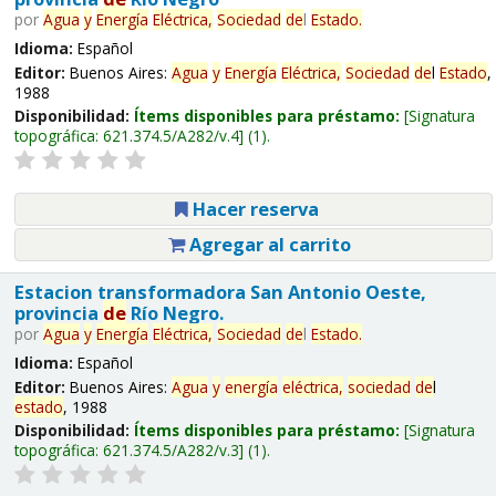
por
Agua
y
Energía
Eléctrica,
Sociedad
de
l
Estado
.
Idioma:
Español
Editor:
Buenos Aires:
Agua
y
Energía
Eléctrica,
Sociedad
de
l
Estado
,
1988
Disponibilidad:
Ítems disponibles para préstamo:
Signatura
topográfica:
621.374.5/A282/v.4
(1).
Hacer reserva
Agregar al carrito
Estacion transformadora San Antonio Oeste,
provincia
de
Río Negro.
por
Agua
y
Energía
Eléctrica,
Sociedad
de
l
Estado
.
Idioma:
Español
Editor:
Buenos Aires:
Agua
y
energía
eléctrica,
sociedad
de
l
estado
, 1988
Disponibilidad:
Ítems disponibles para préstamo:
Signatura
topográfica:
621.374.5/A282/v.3
(1).