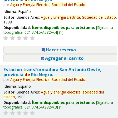
por
Agua
y
Energía
Eléctrica,
Sociedad
de
l
Estado
.
Idioma:
Español
Editor:
Buenos Aires:
Agua
y
Energía
Eléctrica,
Sociedad
de
l
Estado
,
1988
Disponibilidad:
Ítems disponibles para préstamo:
Signatura
topográfica:
621.374.5/A282/v.4
(1).
Hacer reserva
Agregar al carrito
Estacion transformadora San Antonio Oeste,
provincia
de
Río Negro.
por
Agua
y
Energía
Eléctrica,
Sociedad
de
l
Estado
.
Idioma:
Español
Editor:
Buenos Aires:
Agua
y
energía
eléctrica,
sociedad
de
l
estado
, 1988
Disponibilidad:
Ítems disponibles para préstamo:
Signatura
topográfica:
621.374.5/A282/v.3
(1).