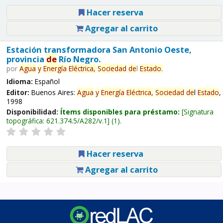
Hacer reserva
Agregar al carrito
Estación transformadora San Antonio Oeste,
provincia
de
Río Negro.
por
Agua
y
Energía
Eléctrica,
Sociedad
de
l
Estado
.
Idioma:
Español
Editor:
Buenos Aires:
Agua
y
Energía
Eléctrica,
Sociedad
de
l
Estado
,
1998
Disponibilidad:
Ítems disponibles para préstamo:
Signatura
topográfica:
621.374.5/A282/v.1
(1).
Hacer reserva
Agregar al carrito