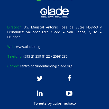
Dirección:
Av. Mariscal Antonio José de Sucre N58-63 y
Fernández Salvador Edif. Olade – San Carlos, Quito –
Ecuador.
Web:
www.olade.org
Teléfono:
(593 2) 259 8122 / 2598 280
Correo:
centro.documentacion@olade.org
Tweets by cubemediaco