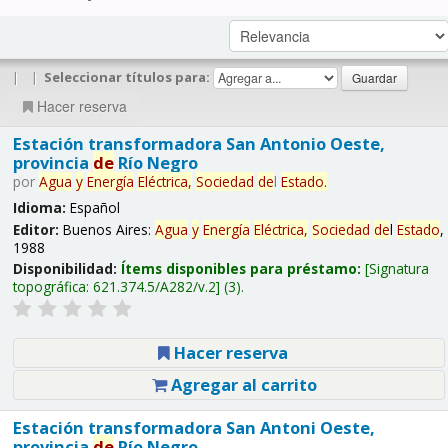
|
|
Seleccionar títulos para:
Hacer reserva
Estación transformadora San Antonio Oeste,
provincia
de
Río Negro
por
Agua
y
Energía
Eléctrica,
Sociedad
de
l
Estado
.
Idioma:
Español
Editor:
Buenos Aires:
Agua
y
Energía
Eléctrica,
Sociedad
de
l
Estado
,
1988
Disponibilidad:
Ítems disponibles para préstamo:
Signatura
topográfica:
621.374.5/A282/v.2
(3).
Hacer reserva
Agregar al carrito
Estación transformadora San Antoni Oeste,
provincia
de
Río Negro