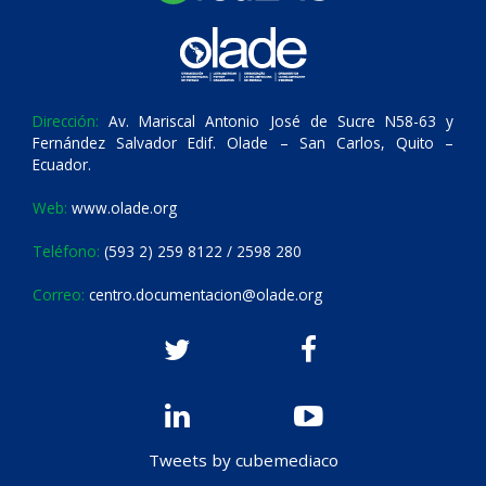
Dirección:
Av. Mariscal Antonio José de Sucre N58-63 y
Fernández Salvador Edif. Olade – San Carlos, Quito –
Ecuador.
Web:
www.olade.org
Teléfono:
(593 2) 259 8122 / 2598 280
Correo:
centro.documentacion@olade.org
Tweets by cubemediaco