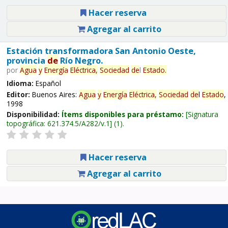
Hacer reserva
Agregar al carrito
Estación transformadora San Antonio Oeste,
provincia
de
Río Negro.
por
Agua
y
Energía
Eléctrica,
Sociedad
de
l
Estado
.
Idioma:
Español
Editor:
Buenos Aires:
Agua
y
Energía
Eléctrica,
Sociedad
de
l
Estado
,
1998
Disponibilidad:
Ítems disponibles para préstamo:
Signatura
topográfica:
621.374.5/A282/v.1
(1).
Hacer reserva
Agregar al carrito