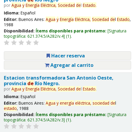
por
Agua
y
Energía
Eléctrica,
Sociedad
de
l
Estado
.
Idioma:
Español
Editor:
Buenos Aires:
Agua
y
Energía
Eléctrica,
Sociedad
de
l
Estado
,
1988
Disponibilidad:
Ítems disponibles para préstamo:
Signatura
topográfica:
621.374.5/A282/v.4
(1).
Hacer reserva
Agregar al carrito
Estacion transformadora San Antonio Oeste,
provincia
de
Río Negro.
por
Agua
y
Energía
Eléctrica,
Sociedad
de
l
Estado
.
Idioma:
Español
Editor:
Buenos Aires:
Agua
y
energía
eléctrica,
sociedad
de
l
estado
, 1988
Disponibilidad:
Ítems disponibles para préstamo:
Signatura
topográfica:
621.374.5/A282/v.3
(1).