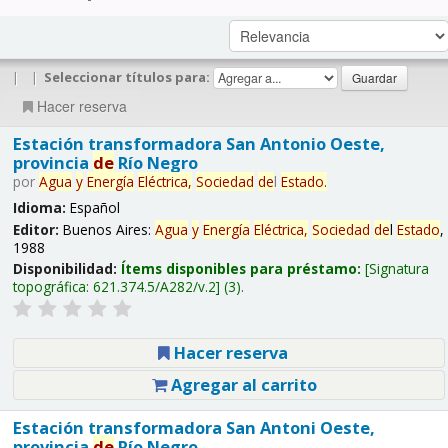
|
|
Seleccionar títulos para:
Hacer reserva
Estación transformadora San Antonio Oeste,
provincia
de
Río Negro
por
Agua
y
Energía
Eléctrica,
Sociedad
de
l
Estado
.
Idioma:
Español
Editor:
Buenos Aires:
Agua
y
Energía
Eléctrica,
Sociedad
de
l
Estado
,
1988
Disponibilidad:
Ítems disponibles para préstamo:
Signatura
topográfica:
621.374.5/A282/v.2
(3).
Hacer reserva
Agregar al carrito
Estación transformadora San Antoni Oeste,
provincia
de
Río Negro