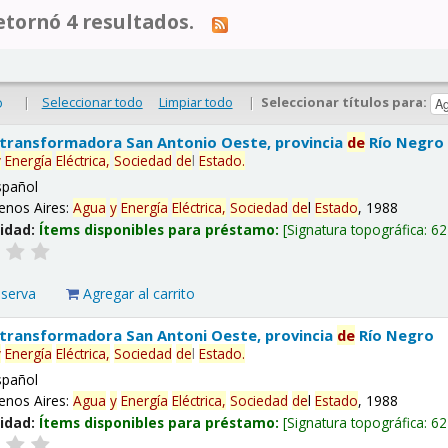
tornó 4 resultados.
|
Seleccionar todo
Limpiar todo
|
Seleccionar títulos para:
o
 transformadora San Antonio Oeste, provincia
de
Río Negro
y
Energía
Eléctrica,
Sociedad
de
l
Estado
.
spañol
enos Aires:
Agua
y
Energía
Eléctrica,
Sociedad
de
l
Estado
, 1988
lidad:
Ítems disponibles para préstamo:
Signatura topográfica:
62
eserva
Agregar al carrito
 transformadora San Antoni Oeste, provincia
de
Río Negro
y
Energía
Eléctrica,
Sociedad
de
l
Estado
.
spañol
enos Aires:
Agua
y
Energía
Eléctrica,
Sociedad
de
l
Estado
, 1988
lidad:
Ítems disponibles para préstamo:
Signatura topográfica:
62