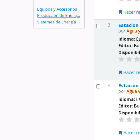
Equipos y Accesorios
Hacer r
Producción de Energí...
Sistemas de Energía
3.
Estacion
por
Agua
Idioma:
E
Editor:
Bu
Disponibi
Hacer r
4.
Estación
por
Agua
Idioma:
E
Editor:
Bu
Disponibi
Hacer r