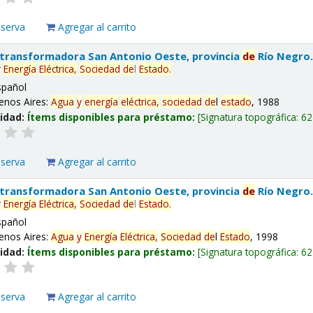
eserva
Agregar al carrito
 transformadora San Antonio Oeste, provincia
de
Río Negro
y
Energía
Eléctrica,
Sociedad
de
l
Estado
.
spañol
enos Aires:
Agua
y
energía
eléctrica,
sociedad
de
l
estado
, 1988
lidad:
Ítems disponibles para préstamo:
Signatura topográfica:
62
eserva
Agregar al carrito
 transformadora San Antonio Oeste, provincia
de
Río Negro
y
Energía
Eléctrica,
Sociedad
de
l
Estado
.
spañol
enos Aires:
Agua
y
Energía
Eléctrica,
Sociedad
de
l
Estado
, 1998
lidad:
Ítems disponibles para préstamo:
Signatura topográfica:
62
eserva
Agregar al carrito