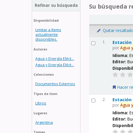
Refinar su búsqueda
Su búsqueda re
Disponibilidad
Limitar a ítems
Quitar resaltad
actualmente
disponibles.
1.
Estación
por
Agua
Autores
Idioma:
E
Agua y Energía Eléct...
Editor:
Bu
Agua y Energía Eléct...
Disponibi
Colecciones
Documentos Externos
Hacer r
Tipos de ítem
2.
Estación
Libros
por
Agua
Idioma:
E
Lugares
Editor:
Bu
Argentina
Disponibi
Temas