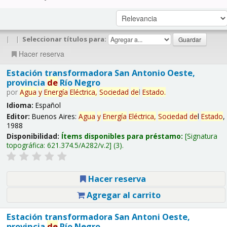
|
|
Seleccionar títulos para:
Hacer reserva
Estación transformadora San Antonio Oeste,
provincia
de
Río Negro
por
Agua
y
Energía
Eléctrica,
Sociedad
de
l
Estado
.
Idioma:
Español
Editor:
Buenos Aires:
Agua
y
Energía
Eléctrica,
Sociedad
de
l
Estado
,
1988
Disponibilidad:
Ítems disponibles para préstamo:
Signatura
topográfica:
621.374.5/A282/v.2
(3).
Hacer reserva
Agregar al carrito
Estación transformadora San Antoni Oeste,
provincia
de
Río Negro