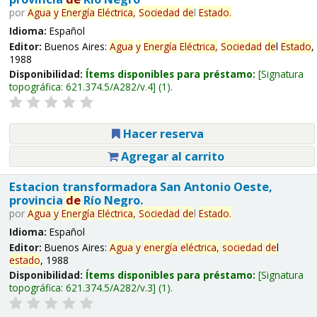
por
Agua
y
Energía
Eléctrica,
Sociedad
de
l
Estado
.
Idioma:
Español
Editor:
Buenos Aires:
Agua
y
Energía
Eléctrica,
Sociedad
de
l
Estado
,
1988
Disponibilidad:
Ítems disponibles para préstamo:
Signatura
topográfica:
621.374.5/A282/v.4
(1).
Hacer reserva
Agregar al carrito
Estacion transformadora San Antonio Oeste,
provincia
de
Río Negro.
por
Agua
y
Energía
Eléctrica,
Sociedad
de
l
Estado
.
Idioma:
Español
Editor:
Buenos Aires:
Agua
y
energía
eléctrica,
sociedad
de
l
estado
, 1988
Disponibilidad:
Ítems disponibles para préstamo:
Signatura
topográfica:
621.374.5/A282/v.3
(1).