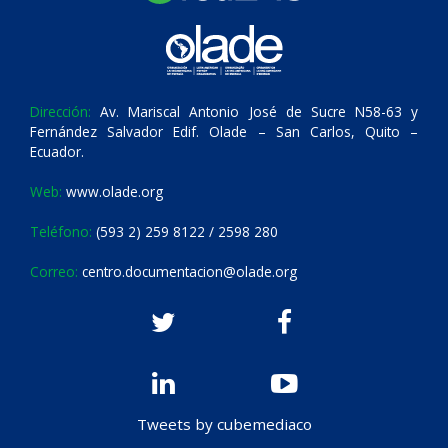
Dirección:
Av. Mariscal Antonio José de Sucre N58-63 y
Fernández Salvador Edif. Olade – San Carlos, Quito –
Ecuador.
Web:
www.olade.org
Teléfono:
(593 2) 259 8122 / 2598 280
Correo:
centro.documentacion@olade.org
Tweets by cubemediaco