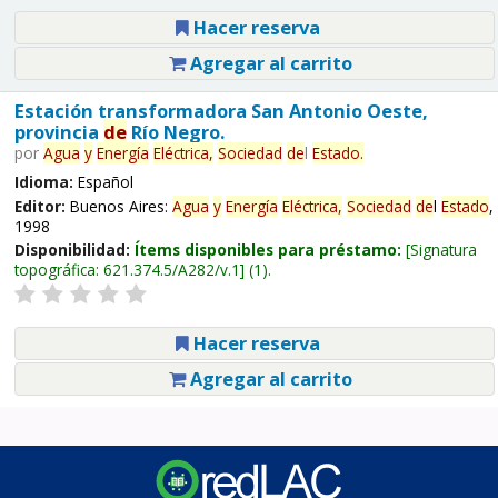
Hacer reserva
Agregar al carrito
Estación transformadora San Antonio Oeste,
provincia
de
Río Negro.
por
Agua
y
Energía
Eléctrica,
Sociedad
de
l
Estado
.
Idioma:
Español
Editor:
Buenos Aires:
Agua
y
Energía
Eléctrica,
Sociedad
de
l
Estado
,
1998
Disponibilidad:
Ítems disponibles para préstamo:
Signatura
topográfica:
621.374.5/A282/v.1
(1).
Hacer reserva
Agregar al carrito