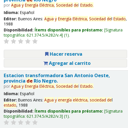
por
Agua
y
Energía
Eléctrica,
Sociedad
de
l
Estado
.
Idioma:
Español
Editor:
Buenos Aires:
Agua
y
Energía
Eléctrica,
Sociedad
de
l
Estado
,
1988
Disponibilidad:
Ítems disponibles para préstamo:
Signatura
topográfica:
621.374.5/A282/v.4
(1).
Hacer reserva
Agregar al carrito
Estacion transformadora San Antonio Oeste,
provincia
de
Río Negro.
por
Agua
y
Energía
Eléctrica,
Sociedad
de
l
Estado
.
Idioma:
Español
Editor:
Buenos Aires:
Agua
y
energía
eléctrica,
sociedad
de
l
estado
, 1988
Disponibilidad:
Ítems disponibles para préstamo:
Signatura
topográfica:
621.374.5/A282/v.3
(1).