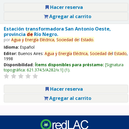
Hacer reserva
Agregar al carrito
Estación transformadora San Antonio Oeste,
provincia
de
Río Negro.
por
Agua
y
Energía
Eléctrica,
Sociedad
de
l
Estado
.
Idioma:
Español
Editor:
Buenos Aires:
Agua
y
Energía
Eléctrica,
Sociedad
de
l
Estado
,
1998
Disponibilidad:
Ítems disponibles para préstamo:
Signatura
topográfica:
621.374.5/A282/v.1
(1).
Hacer reserva
Agregar al carrito