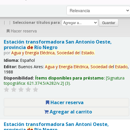
|
|
Seleccionar títulos para:
Hacer reserva
Estación transformadora San Antonio Oeste,
provincia
de
Río Negro
por
Agua
y
Energía
Eléctrica,
Sociedad
de
l
Estado
.
Idioma:
Español
Editor:
Buenos Aires:
Agua
y
Energía
Eléctrica,
Sociedad
de
l
Estado
,
1988
Disponibilidad:
Ítems disponibles para préstamo:
Signatura
topográfica:
621.374.5/A282/v.2
(3).
Hacer reserva
Agregar al carrito
Estación transformadora San Antoni Oeste,
provincia
de
Río Negro