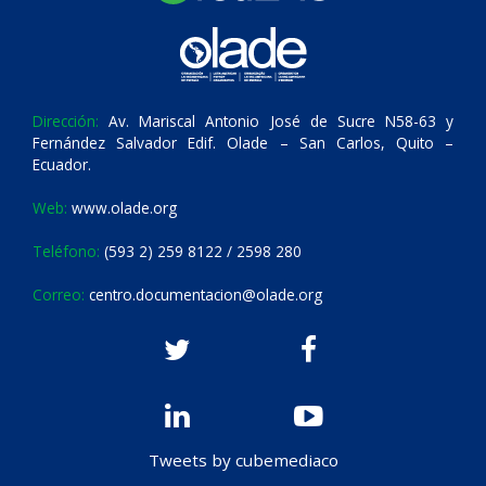
Dirección:
Av. Mariscal Antonio José de Sucre N58-63 y
Fernández Salvador Edif. Olade – San Carlos, Quito –
Ecuador.
Web:
www.olade.org
Teléfono:
(593 2) 259 8122 / 2598 280
Correo:
centro.documentacion@olade.org
Tweets by cubemediaco