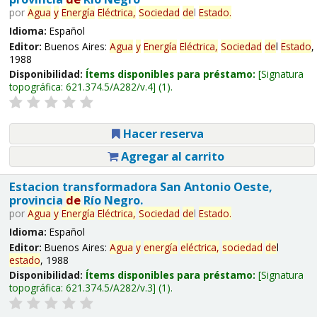
por
Agua
y
Energía
Eléctrica,
Sociedad
de
l
Estado
.
Idioma:
Español
Editor:
Buenos Aires:
Agua
y
Energía
Eléctrica,
Sociedad
de
l
Estado
,
1988
Disponibilidad:
Ítems disponibles para préstamo:
Signatura
topográfica:
621.374.5/A282/v.4
(1).
Hacer reserva
Agregar al carrito
Estacion transformadora San Antonio Oeste,
provincia
de
Río Negro.
por
Agua
y
Energía
Eléctrica,
Sociedad
de
l
Estado
.
Idioma:
Español
Editor:
Buenos Aires:
Agua
y
energía
eléctrica,
sociedad
de
l
estado
, 1988
Disponibilidad:
Ítems disponibles para préstamo:
Signatura
topográfica:
621.374.5/A282/v.3
(1).