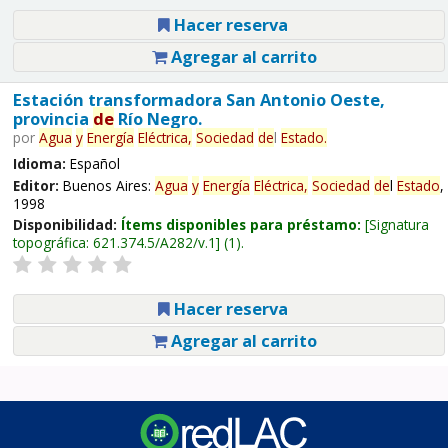
Hacer reserva
Agregar al carrito
Estación transformadora San Antonio Oeste,
provincia
de
Río Negro.
por
Agua
y
Energía
Eléctrica,
Sociedad
de
l
Estado
.
Idioma:
Español
Editor:
Buenos Aires:
Agua
y
Energía
Eléctrica,
Sociedad
de
l
Estado
,
1998
Disponibilidad:
Ítems disponibles para préstamo:
Signatura
topográfica:
621.374.5/A282/v.1
(1).
Hacer reserva
Agregar al carrito