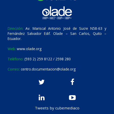
Dirección:
Av. Mariscal Antonio José de Sucre N58-63 y
Fernández Salvador Edif. Olade – San Carlos, Quito –
Ecuador.
Web:
www.olade.org
Teléfono:
(593 2) 259 8122 / 2598 280
Correo:
centro.documentacion@olade.org
Tweets by cubemediaco