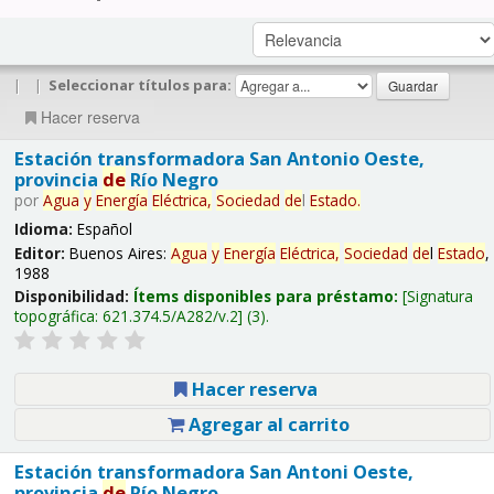
|
|
Seleccionar títulos para:
Hacer reserva
Estación transformadora San Antonio Oeste,
provincia
de
Río Negro
por
Agua
y
Energía
Eléctrica,
Sociedad
de
l
Estado
.
Idioma:
Español
Editor:
Buenos Aires:
Agua
y
Energía
Eléctrica,
Sociedad
de
l
Estado
,
1988
Disponibilidad:
Ítems disponibles para préstamo:
Signatura
topográfica:
621.374.5/A282/v.2
(3).
Hacer reserva
Agregar al carrito
Estación transformadora San Antoni Oeste,
provincia
de
Río Negro