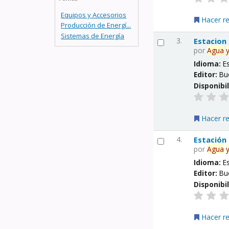
Equipos y Accesorios
Hacer r
Producción de Energí...
Sistemas de Energía
3.
Estacion
por
Agua
Idioma:
E
Editor:
Bu
Disponibi
Hacer r
4.
Estación
por
Agua
Idioma:
E
Editor:
Bu
Disponibi
Hacer r