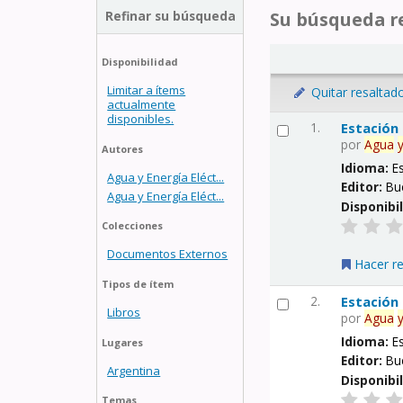
Refinar su búsqueda
Su búsqueda re
Disponibilidad
Limitar a ítems
Quitar resaltad
actualmente
disponibles.
1.
Estación
por
Agua
Autores
Idioma:
E
Agua y Energía Eléct...
Editor:
Bu
Agua y Energía Eléct...
Disponibi
Colecciones
Documentos Externos
Hacer r
Tipos de ítem
2.
Estación
Libros
por
Agua
Idioma:
E
Lugares
Editor:
Bu
Argentina
Disponibi
Temas