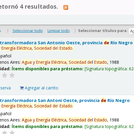
tornó 4 resultados.
|
Seleccionar todo
Limpiar todo
|
Seleccionar títulos para:
o
 transformadora San Antonio Oeste, provincia
de
Río Negro
y
Energía
Eléctrica,
Sociedad
de
l
Estado
.
spañol
enos Aires:
Agua
y
Energía
Eléctrica,
Sociedad
de
l
Estado
, 1988
lidad:
Ítems disponibles para préstamo:
Signatura topográfica:
62
eserva
Agregar al carrito
 transformadora San Antoni Oeste, provincia
de
Río Negro
y
Energía
Eléctrica,
Sociedad
de
l
Estado
.
spañol
enos Aires:
Agua
y
Energía
Eléctrica,
Sociedad
de
l
Estado
, 1988
lidad:
Ítems disponibles para préstamo:
Signatura topográfica:
62