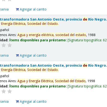
eserva
Agregar al carrito
 transformadora San Antonio Oeste, provincia
de
Río Negro
y
Energía
Eléctrica,
Sociedad
de
l
Estado
.
spañol
enos Aires:
Agua
y
energía
eléctrica,
sociedad
de
l
estado
, 1988
lidad:
Ítems disponibles para préstamo:
Signatura topográfica:
62
eserva
Agregar al carrito
 transformadora San Antonio Oeste, provincia
de
Río Negro
y
Energía
Eléctrica,
Sociedad
de
l
Estado
.
spañol
enos Aires:
Agua
y
Energía
Eléctrica,
Sociedad
de
l
Estado
, 1998
lidad:
Ítems disponibles para préstamo:
Signatura topográfica:
62
eserva
Agregar al carrito