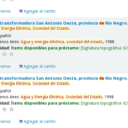
eserva
Agregar al carrito
 transformadora San Antonio Oeste, provincia
de
Río Negro
y
Energía
Eléctrica,
Sociedad
de
l
Estado
.
spañol
enos Aires:
Agua
y
energía
eléctrica,
sociedad
de
l
estado
, 1988
lidad:
Ítems disponibles para préstamo:
Signatura topográfica:
62
eserva
Agregar al carrito
 transformadora San Antonio Oeste, provincia
de
Río Negro
y
Energía
Eléctrica,
Sociedad
de
l
Estado
.
spañol
enos Aires:
Agua
y
Energía
Eléctrica,
Sociedad
de
l
Estado
, 1998
lidad:
Ítems disponibles para préstamo:
Signatura topográfica:
62
eserva
Agregar al carrito