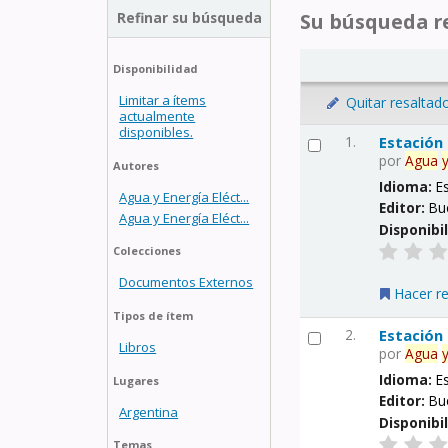
Refinar su búsqueda
Su búsqueda re
Disponibilidad
Limitar a ítems
Quitar resaltad
actualmente
disponibles.
1.
Estación
por
Agua
Autores
Idioma:
E
Agua y Energía Eléct...
Editor:
Bu
Agua y Energía Eléct...
Disponibi
Colecciones
Documentos Externos
Hacer r
Tipos de ítem
2.
Estación
Libros
por
Agua
Idioma:
E
Lugares
Editor:
Bu
Argentina
Disponibi
Temas