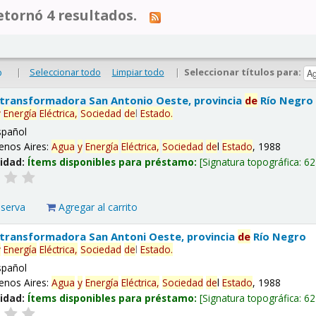
tornó 4 resultados.
|
Seleccionar todo
Limpiar todo
|
Seleccionar títulos para:
o
 transformadora San Antonio Oeste, provincia
de
Río Negro
y
Energía
Eléctrica,
Sociedad
de
l
Estado
.
spañol
enos Aires:
Agua
y
Energía
Eléctrica,
Sociedad
de
l
Estado
, 1988
lidad:
Ítems disponibles para préstamo:
Signatura topográfica:
62
eserva
Agregar al carrito
 transformadora San Antoni Oeste, provincia
de
Río Negro
y
Energía
Eléctrica,
Sociedad
de
l
Estado
.
spañol
enos Aires:
Agua
y
Energía
Eléctrica,
Sociedad
de
l
Estado
, 1988
lidad:
Ítems disponibles para préstamo:
Signatura topográfica:
62