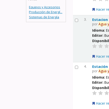
Equipos y Accesorios
Hacer r
Producción de Energí...
Sistemas de Energía
3.
Estacion
por
Agua
Idioma:
E
Editor:
Bu
Disponibi
Hacer r
4.
Estación
por
Agua
Idioma:
E
Editor:
Bu
Disponibi
Hacer r