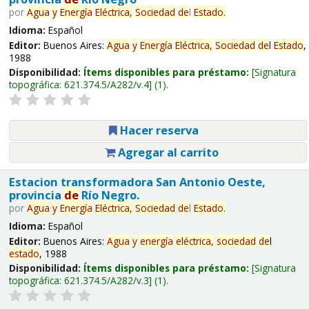
por
Agua
y
Energía
Eléctrica,
Sociedad
de
l
Estado
.
Idioma:
Español
Editor:
Buenos Aires:
Agua
y
Energía
Eléctrica,
Sociedad
de
l
Estado
,
1988
Disponibilidad:
Ítems disponibles para préstamo:
Signatura
topográfica:
621.374.5/A282/v.4
(1).
Hacer reserva
Agregar al carrito
Estacion transformadora San Antonio Oeste,
provincia
de
Río Negro.
por
Agua
y
Energía
Eléctrica,
Sociedad
de
l
Estado
.
Idioma:
Español
Editor:
Buenos Aires:
Agua
y
energía
eléctrica,
sociedad
de
l
estado
, 1988
Disponibilidad:
Ítems disponibles para préstamo:
Signatura
topográfica:
621.374.5/A282/v.3
(1).