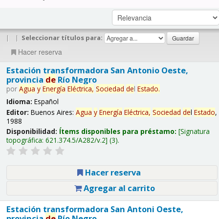
|
|
Seleccionar títulos para:
Hacer reserva
Estación transformadora San Antonio Oeste,
provincia
de
Río Negro
por
Agua
y
Energía
Eléctrica,
Sociedad
de
l
Estado
.
Idioma:
Español
Editor:
Buenos Aires:
Agua
y
Energía
Eléctrica,
Sociedad
de
l
Estado
,
1988
Disponibilidad:
Ítems disponibles para préstamo:
Signatura
topográfica:
621.374.5/A282/v.2
(3).
Hacer reserva
Agregar al carrito
Estación transformadora San Antoni Oeste,
provincia
de
Río Negro