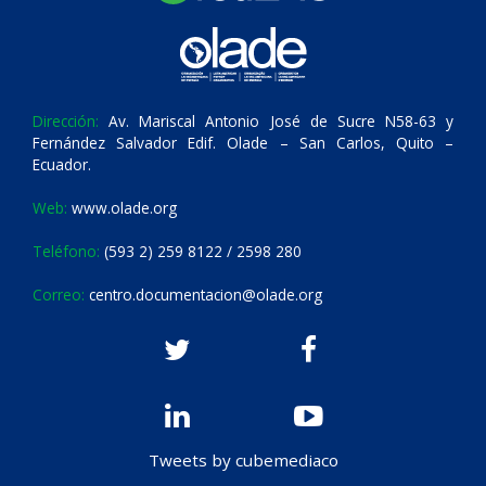
Dirección:
Av. Mariscal Antonio José de Sucre N58-63 y
Fernández Salvador Edif. Olade – San Carlos, Quito –
Ecuador.
Web:
www.olade.org
Teléfono:
(593 2) 259 8122 / 2598 280
Correo:
centro.documentacion@olade.org
Tweets by cubemediaco