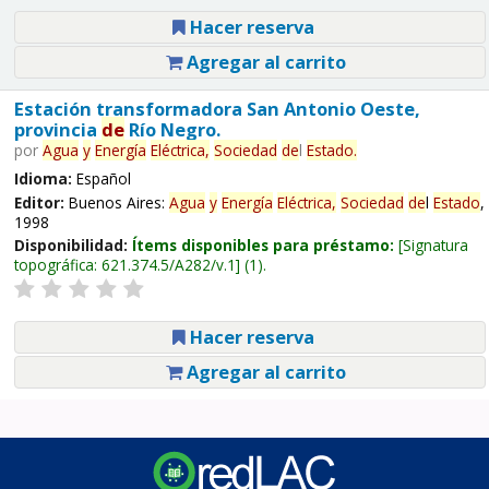
Hacer reserva
Agregar al carrito
Estación transformadora San Antonio Oeste,
provincia
de
Río Negro.
por
Agua
y
Energía
Eléctrica,
Sociedad
de
l
Estado
.
Idioma:
Español
Editor:
Buenos Aires:
Agua
y
Energía
Eléctrica,
Sociedad
de
l
Estado
,
1998
Disponibilidad:
Ítems disponibles para préstamo:
Signatura
topográfica:
621.374.5/A282/v.1
(1).
Hacer reserva
Agregar al carrito