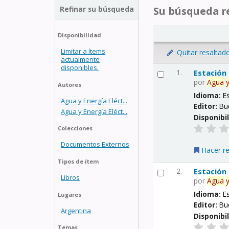
Refinar su búsqueda
Su búsqueda re
Disponibilidad
Limitar a ítems
Quitar resaltad
actualmente
disponibles.
1.
Estación
por
Agua
Autores
Idioma:
E
Agua y Energía Eléct...
Editor:
Bu
Agua y Energía Eléct...
Disponibi
Colecciones
Documentos Externos
Hacer r
Tipos de ítem
2.
Estación
Libros
por
Agua
Idioma:
E
Lugares
Editor:
Bu
Argentina
Disponibi
Temas