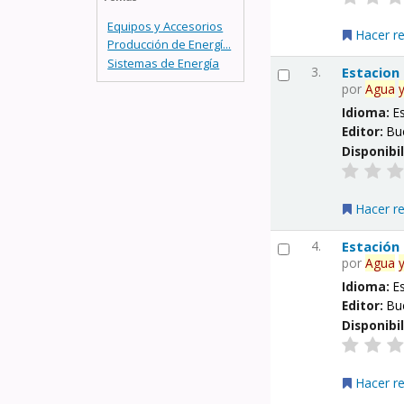
Equipos y Accesorios
Hacer r
Producción de Energí...
Sistemas de Energía
3.
Estacion
por
Agua
Idioma:
E
Editor:
Bu
Disponibi
Hacer r
4.
Estación
por
Agua
Idioma:
E
Editor:
Bu
Disponibi
Hacer r