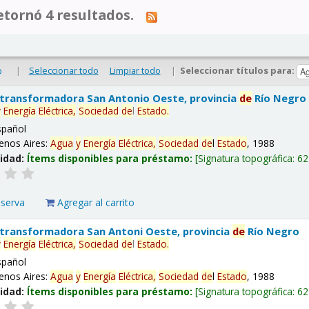
tornó 4 resultados.
|
Seleccionar todo
Limpiar todo
|
Seleccionar títulos para:
o
 transformadora San Antonio Oeste, provincia
de
Río Negro
y
Energía
Eléctrica,
Sociedad
de
l
Estado
.
spañol
enos Aires:
Agua
y
Energía
Eléctrica,
Sociedad
de
l
Estado
, 1988
lidad:
Ítems disponibles para préstamo:
Signatura topográfica:
62
eserva
Agregar al carrito
 transformadora San Antoni Oeste, provincia
de
Río Negro
y
Energía
Eléctrica,
Sociedad
de
l
Estado
.
spañol
enos Aires:
Agua
y
Energía
Eléctrica,
Sociedad
de
l
Estado
, 1988
lidad:
Ítems disponibles para préstamo:
Signatura topográfica:
62