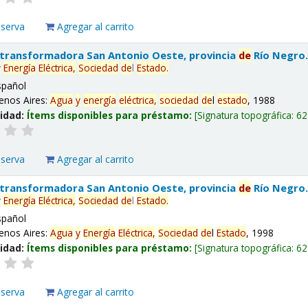
eserva
Agregar al carrito
 transformadora San Antonio Oeste, provincia
de
Río Negro
y
Energía
Eléctrica,
Sociedad
de
l
Estado
.
spañol
enos Aires:
Agua
y
energía
eléctrica,
sociedad
de
l
estado
, 1988
lidad:
Ítems disponibles para préstamo:
Signatura topográfica:
62
eserva
Agregar al carrito
 transformadora San Antonio Oeste, provincia
de
Río Negro
y
Energía
Eléctrica,
Sociedad
de
l
Estado
.
spañol
enos Aires:
Agua
y
Energía
Eléctrica,
Sociedad
de
l
Estado
, 1998
lidad:
Ítems disponibles para préstamo:
Signatura topográfica:
62
eserva
Agregar al carrito