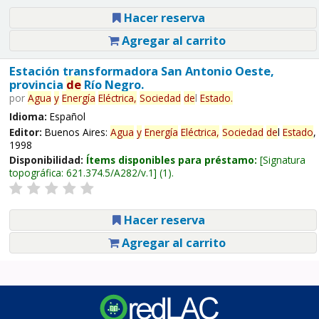
Hacer reserva
Agregar al carrito
Estación transformadora San Antonio Oeste,
provincia
de
Río Negro.
por
Agua
y
Energía
Eléctrica,
Sociedad
de
l
Estado
.
Idioma:
Español
Editor:
Buenos Aires:
Agua
y
Energía
Eléctrica,
Sociedad
de
l
Estado
,
1998
Disponibilidad:
Ítems disponibles para préstamo:
Signatura
topográfica:
621.374.5/A282/v.1
(1).
Hacer reserva
Agregar al carrito