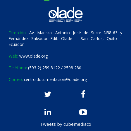
Dirección:
Av. Mariscal Antonio José de Sucre N58-63 y
Fernández Salvador Edif. Olade – San Carlos, Quito –
Ecuador.
Web:
www.olade.org
Teléfono:
(593 2) 259 8122 / 2598 280
Correo:
centro.documentacion@olade.org
Tweets by cubemediaco