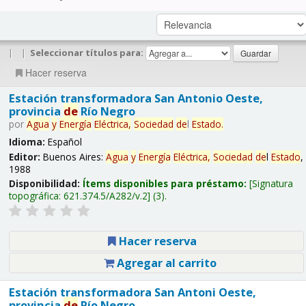
|
|
Seleccionar títulos para:
Hacer reserva
Estación transformadora San Antonio Oeste,
provincia
de
Río Negro
por
Agua
y
Energía
Eléctrica,
Sociedad
de
l
Estado
.
Idioma:
Español
Editor:
Buenos Aires:
Agua
y
Energía
Eléctrica,
Sociedad
de
l
Estado
,
1988
Disponibilidad:
Ítems disponibles para préstamo:
Signatura
topográfica:
621.374.5/A282/v.2
(3).
Hacer reserva
Agregar al carrito
Estación transformadora San Antoni Oeste,
provincia
de
Río Negro