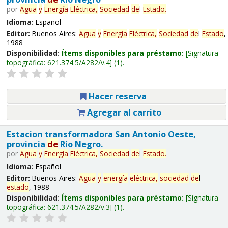
por
Agua
y
Energía
Eléctrica,
Sociedad
de
l
Estado
.
Idioma:
Español
Editor:
Buenos Aires:
Agua
y
Energía
Eléctrica,
Sociedad
de
l
Estado
,
1988
Disponibilidad:
Ítems disponibles para préstamo:
Signatura
topográfica:
621.374.5/A282/v.4
(1).
Hacer reserva
Agregar al carrito
Estacion transformadora San Antonio Oeste,
provincia
de
Río Negro.
por
Agua
y
Energía
Eléctrica,
Sociedad
de
l
Estado
.
Idioma:
Español
Editor:
Buenos Aires:
Agua
y
energía
eléctrica,
sociedad
de
l
estado
, 1988
Disponibilidad:
Ítems disponibles para préstamo:
Signatura
topográfica:
621.374.5/A282/v.3
(1).