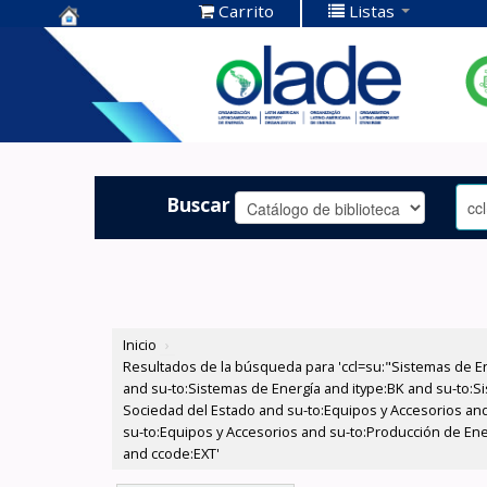
Carrito
Listas
Centro de
Documentación
OLADE -
Buscar
Inicio
›
Resultados de la búsqueda para 'ccl=su:"Sistemas de E
and su-to:Sistemas de Energía and itype:BK and su-to:Si
Sociedad del Estado and su-to:Equipos y Accesorios and
su-to:Equipos y Accesorios and su-to:Producción de Ene
and ccode:EXT'