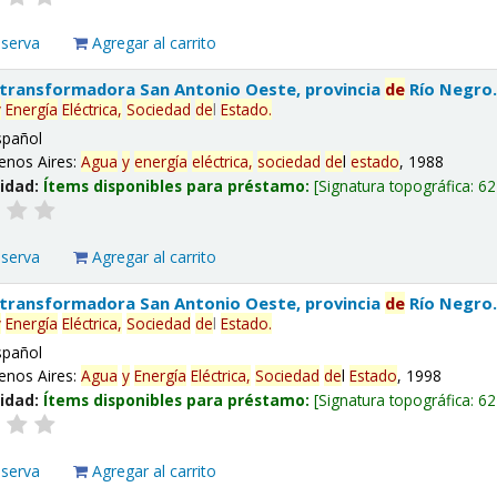
eserva
Agregar al carrito
 transformadora San Antonio Oeste, provincia
de
Río Negro
y
Energía
Eléctrica,
Sociedad
de
l
Estado
.
spañol
enos Aires:
Agua
y
energía
eléctrica,
sociedad
de
l
estado
, 1988
lidad:
Ítems disponibles para préstamo:
Signatura topográfica:
62
eserva
Agregar al carrito
 transformadora San Antonio Oeste, provincia
de
Río Negro
y
Energía
Eléctrica,
Sociedad
de
l
Estado
.
spañol
enos Aires:
Agua
y
Energía
Eléctrica,
Sociedad
de
l
Estado
, 1998
lidad:
Ítems disponibles para préstamo:
Signatura topográfica:
62
eserva
Agregar al carrito