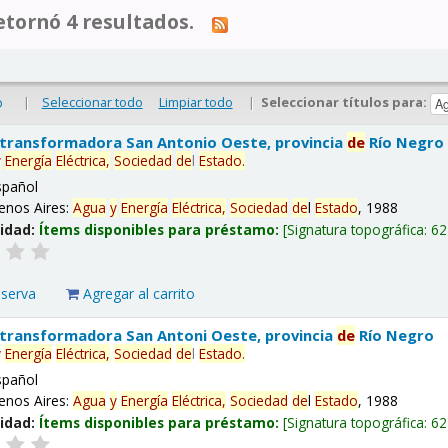
tornó 4 resultados.
|
Seleccionar todo
Limpiar todo
|
Seleccionar títulos para:
o
 transformadora San Antonio Oeste, provincia
de
Río Negro
y
Energía
Eléctrica,
Sociedad
de
l
Estado
.
spañol
enos Aires:
Agua
y
Energía
Eléctrica,
Sociedad
de
l
Estado
, 1988
lidad:
Ítems disponibles para préstamo:
Signatura topográfica:
62
eserva
Agregar al carrito
 transformadora San Antoni Oeste, provincia
de
Río Negro
y
Energía
Eléctrica,
Sociedad
de
l
Estado
.
spañol
enos Aires:
Agua
y
Energía
Eléctrica,
Sociedad
de
l
Estado
, 1988
lidad:
Ítems disponibles para préstamo:
Signatura topográfica:
62