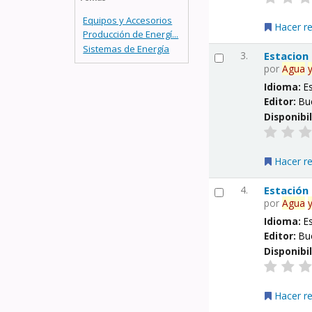
Equipos y Accesorios
Hacer r
Producción de Energí...
Sistemas de Energía
3.
Estacion
por
Agua
Idioma:
E
Editor:
Bu
Disponibi
Hacer r
4.
Estación
por
Agua
Idioma:
E
Editor:
Bu
Disponibi
Hacer r