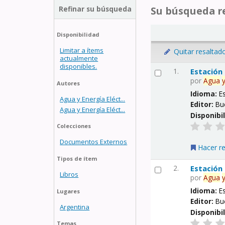
Refinar su búsqueda
Su búsqueda re
Disponibilidad
Limitar a ítems
Quitar resaltad
actualmente
disponibles.
1.
Estación
por
Agua
Autores
Idioma:
E
Agua y Energía Eléct...
Editor:
Bu
Agua y Energía Eléct...
Disponibi
Colecciones
Documentos Externos
Hacer r
Tipos de ítem
2.
Estación
Libros
por
Agua
Idioma:
E
Lugares
Editor:
Bu
Argentina
Disponibi
Temas