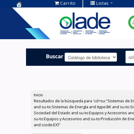
Carrito
Listas
Centro de
Documentación
OLADE -
Buscar
Inicio
›
Resultados de la búsqueda para 'ccl=su:"Sistemas de E
and su-to:Sistemas de Energía and itype:BK and su-to:Si
Sociedad del Estado and su-to:Equipos y Accesorios and
su-to:Equipos y Accesorios and su-to:Producción de Ene
and ccode:EXT'