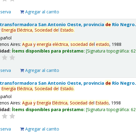
eserva
Agregar al carrito
 transformadora San Antonio Oeste, provincia
de
Río Negro
y
Energía
Eléctrica,
Sociedad
de
l
Estado
.
spañol
enos Aires:
Agua
y
energía
eléctrica,
sociedad
de
l
estado
, 1988
lidad:
Ítems disponibles para préstamo:
Signatura topográfica:
62
eserva
Agregar al carrito
 transformadora San Antonio Oeste, provincia
de
Río Negro
y
Energía
Eléctrica,
Sociedad
de
l
Estado
.
spañol
enos Aires:
Agua
y
Energía
Eléctrica,
Sociedad
de
l
Estado
, 1998
lidad:
Ítems disponibles para préstamo:
Signatura topográfica:
62
eserva
Agregar al carrito