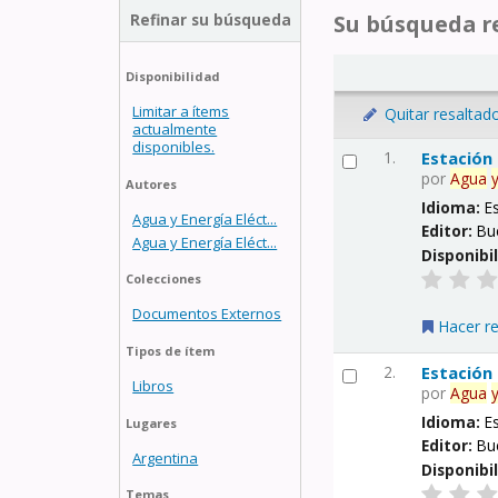
Refinar su búsqueda
Su búsqueda re
Disponibilidad
Limitar a ítems
Quitar resaltad
actualmente
disponibles.
1.
Estación
por
Agua
Autores
Idioma:
E
Agua y Energía Eléct...
Editor:
Bu
Agua y Energía Eléct...
Disponibi
Colecciones
Documentos Externos
Hacer r
Tipos de ítem
2.
Estación
Libros
por
Agua
Idioma:
E
Lugares
Editor:
Bu
Argentina
Disponibi
Temas