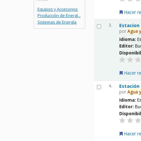
Equipos y Accesorios
Hacer r
Producción de Energí...
Sistemas de Energía
3.
Estacion
por
Agua
Idioma:
E
Editor:
Bu
Disponibi
Hacer r
4.
Estación
por
Agua
Idioma:
E
Editor:
Bu
Disponibi
Hacer r