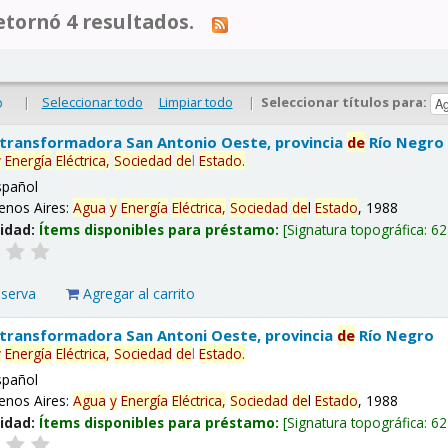
tornó 4 resultados.
|
Seleccionar todo
Limpiar todo
|
Seleccionar títulos para:
o
 transformadora San Antonio Oeste, provincia
de
Río Negro
y
Energía
Eléctrica,
Sociedad
de
l
Estado
.
spañol
enos Aires:
Agua
y
Energía
Eléctrica,
Sociedad
de
l
Estado
, 1988
lidad:
Ítems disponibles para préstamo:
Signatura topográfica:
62
eserva
Agregar al carrito
 transformadora San Antoni Oeste, provincia
de
Río Negro
y
Energía
Eléctrica,
Sociedad
de
l
Estado
.
spañol
enos Aires:
Agua
y
Energía
Eléctrica,
Sociedad
de
l
Estado
, 1988
lidad:
Ítems disponibles para préstamo:
Signatura topográfica:
62