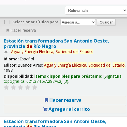
|
|
Seleccionar títulos para:
Hacer reserva
Estación transformadora San Antonio Oeste,
provincia
de
Río Negro
por
Agua
y
Energía
Eléctrica,
Sociedad
de
l
Estado
.
Idioma:
Español
Editor:
Buenos Aires:
Agua
y
Energía
Eléctrica,
Sociedad
de
l
Estado
,
1988
Disponibilidad:
Ítems disponibles para préstamo:
Signatura
topográfica:
621.374.5/A282/v.2
(3).
Hacer reserva
Agregar al carrito
Estación transformadora San Antoni Oeste,
provincia
de
Río Negro