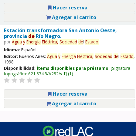
Hacer reserva
Agregar al carrito
Estación transformadora San Antonio Oeste,
provincia
de
Río Negro.
por
Agua
y
Energía
Eléctrica,
Sociedad
de
l
Estado
.
Idioma:
Español
Editor:
Buenos Aires:
Agua
y
Energía
Eléctrica,
Sociedad
de
l
Estado
,
1998
Disponibilidad:
Ítems disponibles para préstamo:
Signatura
topográfica:
621.374.5/A282/v.1
(1).
Hacer reserva
Agregar al carrito