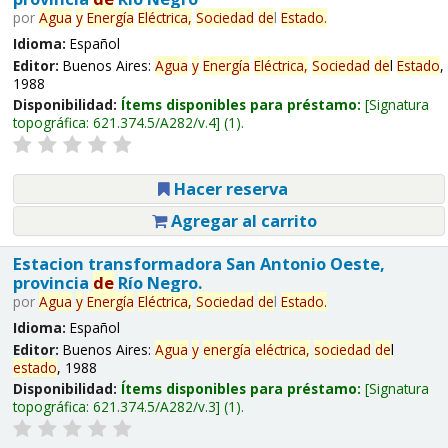
por
Agua
y
Energía
Eléctrica,
Sociedad
de
l
Estado
.
Idioma:
Español
Editor:
Buenos Aires:
Agua
y
Energía
Eléctrica,
Sociedad
de
l
Estado
,
1988
Disponibilidad:
Ítems disponibles para préstamo:
Signatura
topográfica:
621.374.5/A282/v.4
(1).
Hacer reserva
Agregar al carrito
Estacion transformadora San Antonio Oeste,
provincia
de
Río Negro.
por
Agua
y
Energía
Eléctrica,
Sociedad
de
l
Estado
.
Idioma:
Español
Editor:
Buenos Aires:
Agua
y
energía
eléctrica,
sociedad
de
l
estado
, 1988
Disponibilidad:
Ítems disponibles para préstamo:
Signatura
topográfica:
621.374.5/A282/v.3
(1).