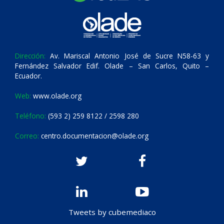
Dirección:
Av. Mariscal Antonio José de Sucre N58-63 y
Fernández Salvador Edif. Olade – San Carlos, Quito –
Ecuador.
Web:
www.olade.org
Teléfono:
(593 2) 259 8122 / 2598 280
Correo:
centro.documentacion@olade.org
Tweets by cubemediaco