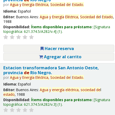
por
Agua
y
Energía
Eléctrica,
Sociedad
de
l
Estado
.
Idioma:
Español
Editor:
Buenos Aires:
Agua
y
Energía
Eléctrica,
Sociedad
de
l
Estado
,
1988
Disponibilidad:
Ítems disponibles para préstamo:
Signatura
topográfica:
621.374.5/A282/v.4
(1).
Hacer reserva
Agregar al carrito
Estacion transformadora San Antonio Oeste,
provincia
de
Río Negro.
por
Agua
y
Energía
Eléctrica,
Sociedad
de
l
Estado
.
Idioma:
Español
Editor:
Buenos Aires:
Agua
y
energía
eléctrica,
sociedad
de
l
estado
, 1988
Disponibilidad:
Ítems disponibles para préstamo:
Signatura
topográfica:
621.374.5/A282/v.3
(1).