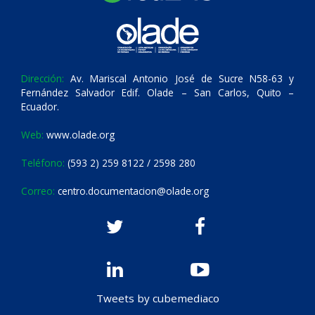
Dirección:
Av. Mariscal Antonio José de Sucre N58-63 y
Fernández Salvador Edif. Olade – San Carlos, Quito –
Ecuador.
Web:
www.olade.org
Teléfono:
(593 2) 259 8122 / 2598 280
Correo:
centro.documentacion@olade.org
Tweets by cubemediaco