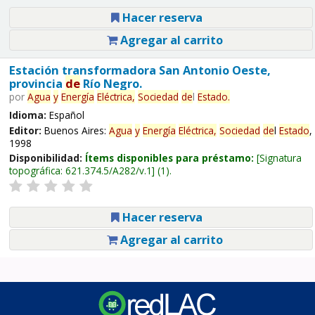
Hacer reserva
Agregar al carrito
Estación transformadora San Antonio Oeste,
provincia
de
Río Negro.
por
Agua
y
Energía
Eléctrica,
Sociedad
de
l
Estado
.
Idioma:
Español
Editor:
Buenos Aires:
Agua
y
Energía
Eléctrica,
Sociedad
de
l
Estado
,
1998
Disponibilidad:
Ítems disponibles para préstamo:
Signatura
topográfica:
621.374.5/A282/v.1
(1).
Hacer reserva
Agregar al carrito