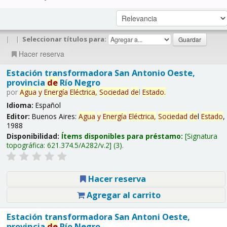
|
|
Seleccionar títulos para:
Hacer reserva
Estación transformadora San Antonio Oeste,
provincia
de
Río Negro
por
Agua
y
Energía
Eléctrica,
Sociedad
de
l
Estado
.
Idioma:
Español
Editor:
Buenos Aires:
Agua
y
Energía
Eléctrica,
Sociedad
de
l
Estado
,
1988
Disponibilidad:
Ítems disponibles para préstamo:
Signatura
topográfica:
621.374.5/A282/v.2
(3).
Hacer reserva
Agregar al carrito
Estación transformadora San Antoni Oeste,
provincia
de
Río Negro