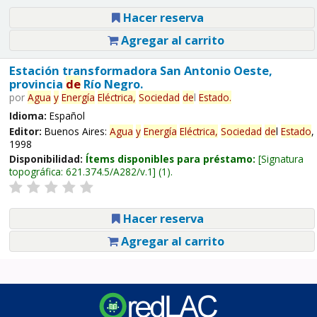
Hacer reserva
Agregar al carrito
Estación transformadora San Antonio Oeste,
provincia
de
Río Negro.
por
Agua
y
Energía
Eléctrica,
Sociedad
de
l
Estado
.
Idioma:
Español
Editor:
Buenos Aires:
Agua
y
Energía
Eléctrica,
Sociedad
de
l
Estado
,
1998
Disponibilidad:
Ítems disponibles para préstamo:
Signatura
topográfica:
621.374.5/A282/v.1
(1).
Hacer reserva
Agregar al carrito