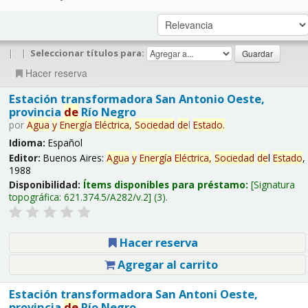
|
|
Seleccionar títulos para:
Hacer reserva
Estación transformadora San Antonio Oeste,
provincia
de
Río Negro
por
Agua
y
Energía
Eléctrica,
Sociedad
de
l
Estado
.
Idioma:
Español
Editor:
Buenos Aires:
Agua
y
Energía
Eléctrica,
Sociedad
de
l
Estado
,
1988
Disponibilidad:
Ítems disponibles para préstamo:
Signatura
topográfica:
621.374.5/A282/v.2
(3).
Hacer reserva
Agregar al carrito
Estación transformadora San Antoni Oeste,
provincia
de
Río Negro