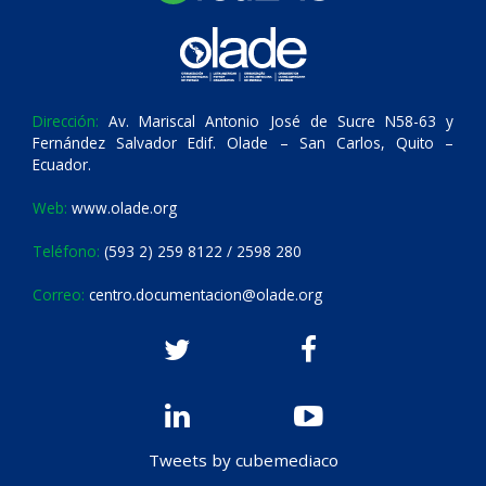
Dirección:
Av. Mariscal Antonio José de Sucre N58-63 y
Fernández Salvador Edif. Olade – San Carlos, Quito –
Ecuador.
Web:
www.olade.org
Teléfono:
(593 2) 259 8122 / 2598 280
Correo:
centro.documentacion@olade.org
Tweets by cubemediaco