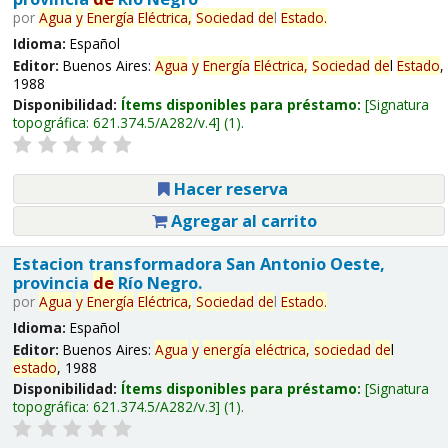
por
Agua
y
Energía
Eléctrica,
Sociedad
de
l
Estado
.
Idioma:
Español
Editor:
Buenos Aires:
Agua
y
Energía
Eléctrica,
Sociedad
de
l
Estado
,
1988
Disponibilidad:
Ítems disponibles para préstamo:
Signatura
topográfica:
621.374.5/A282/v.4
(1).
Hacer reserva
Agregar al carrito
Estacion transformadora San Antonio Oeste,
provincia
de
Río Negro.
por
Agua
y
Energía
Eléctrica,
Sociedad
de
l
Estado
.
Idioma:
Español
Editor:
Buenos Aires:
Agua
y
energía
eléctrica,
sociedad
de
l
estado
, 1988
Disponibilidad:
Ítems disponibles para préstamo:
Signatura
topográfica:
621.374.5/A282/v.3
(1).