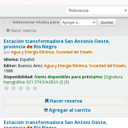
|
|
Seleccionar títulos para:
Hacer reserva
Estación transformadora San Antonio Oeste,
provincia
de
Río Negro
por
Agua
y
Energía
Eléctrica,
Sociedad
de
l
Estado
.
Idioma:
Español
Editor:
Buenos Aires:
Agua
y
Energía
Eléctrica,
Sociedad
de
l
Estado
,
1988
Disponibilidad:
Ítems disponibles para préstamo:
Signatura
topográfica:
621.374.5/A282/v.2
(3).
Hacer reserva
Agregar al carrito
Estación transformadora San Antoni Oeste,
provincia
de
Río Negro