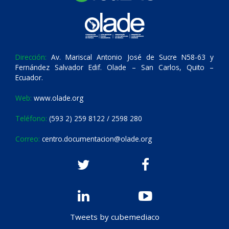
Dirección:
Av. Mariscal Antonio José de Sucre N58-63 y
Fernández Salvador Edif. Olade – San Carlos, Quito –
Ecuador.
Web:
www.olade.org
Teléfono:
(593 2) 259 8122 / 2598 280
Correo:
centro.documentacion@olade.org
Tweets by cubemediaco