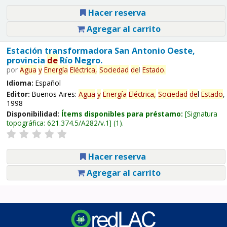
Hacer reserva
Agregar al carrito
Estación transformadora San Antonio Oeste,
provincia
de
Río Negro.
por
Agua
y
Energía
Eléctrica,
Sociedad
de
l
Estado
.
Idioma:
Español
Editor:
Buenos Aires:
Agua
y
Energía
Eléctrica,
Sociedad
de
l
Estado
,
1998
Disponibilidad:
Ítems disponibles para préstamo:
Signatura
topográfica:
621.374.5/A282/v.1
(1).
Hacer reserva
Agregar al carrito