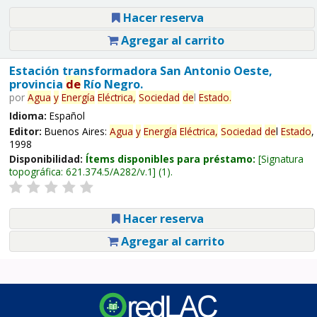
Hacer reserva
Agregar al carrito
Estación transformadora San Antonio Oeste,
provincia
de
Río Negro.
por
Agua
y
Energía
Eléctrica,
Sociedad
de
l
Estado
.
Idioma:
Español
Editor:
Buenos Aires:
Agua
y
Energía
Eléctrica,
Sociedad
de
l
Estado
,
1998
Disponibilidad:
Ítems disponibles para préstamo:
Signatura
topográfica:
621.374.5/A282/v.1
(1).
Hacer reserva
Agregar al carrito