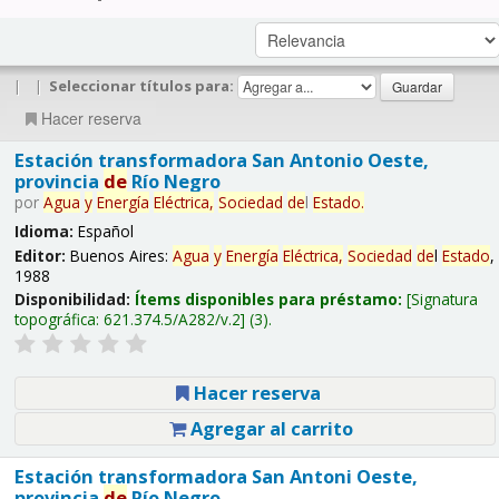
|
|
Seleccionar títulos para:
Hacer reserva
Estación transformadora San Antonio Oeste,
provincia
de
Río Negro
por
Agua
y
Energía
Eléctrica,
Sociedad
de
l
Estado
.
Idioma:
Español
Editor:
Buenos Aires:
Agua
y
Energía
Eléctrica,
Sociedad
de
l
Estado
,
1988
Disponibilidad:
Ítems disponibles para préstamo:
Signatura
topográfica:
621.374.5/A282/v.2
(3).
Hacer reserva
Agregar al carrito
Estación transformadora San Antoni Oeste,
provincia
de
Río Negro