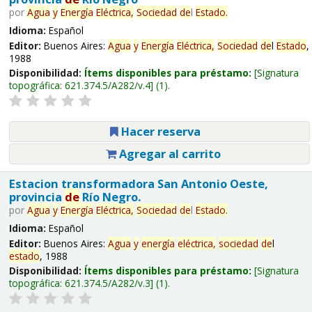
por
Agua
y
Energía
Eléctrica,
Sociedad
de
l
Estado
.
Idioma:
Español
Editor:
Buenos Aires:
Agua
y
Energía
Eléctrica,
Sociedad
de
l
Estado
,
1988
Disponibilidad:
Ítems disponibles para préstamo:
Signatura
topográfica:
621.374.5/A282/v.4
(1).
Hacer reserva
Agregar al carrito
Estacion transformadora San Antonio Oeste,
provincia
de
Río Negro.
por
Agua
y
Energía
Eléctrica,
Sociedad
de
l
Estado
.
Idioma:
Español
Editor:
Buenos Aires:
Agua
y
energía
eléctrica,
sociedad
de
l
estado
, 1988
Disponibilidad:
Ítems disponibles para préstamo:
Signatura
topográfica:
621.374.5/A282/v.3
(1).