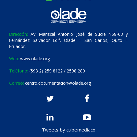
Dirección:
Av. Mariscal Antonio José de Sucre N58-63 y
Fernández Salvador Edif. Olade – San Carlos, Quito –
Ecuador.
Web:
www.olade.org
Teléfono:
(593 2) 259 8122 / 2598 280
Correo:
centro.documentacion@olade.org
Tweets by cubemediaco