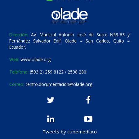
Dirección:
Av. Mariscal Antonio José de Sucre N58-63 y
Fernández Salvador Edif. Olade – San Carlos, Quito –
Ecuador.
Web:
www.olade.org
Teléfono:
(593 2) 259 8122 / 2598 280
Correo:
centro.documentacion@olade.org
Tweets by cubemediaco