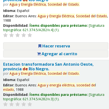
por
Agua
y
Energía
Eléctrica,
Sociedad
de
l
Estado
.
Idioma:
Español
Editor:
Buenos Aires:
Agua
y
Energía
Eléctrica,
Sociedad
de
l
Estado
,
1988
Disponibilidad:
Ítems disponibles para préstamo:
Signatura
topográfica:
621.374.5/A282/v.4
(1).
Hacer reserva
Agregar al carrito
Estacion transformadora San Antonio Oeste,
provincia
de
Río Negro.
por
Agua
y
Energía
Eléctrica,
Sociedad
de
l
Estado
.
Idioma:
Español
Editor:
Buenos Aires:
Agua
y
energía
eléctrica,
sociedad
de
l
estado
, 1988
Disponibilidad:
Ítems disponibles para préstamo:
Signatura
topográfica:
621.374.5/A282/v.3
(1).