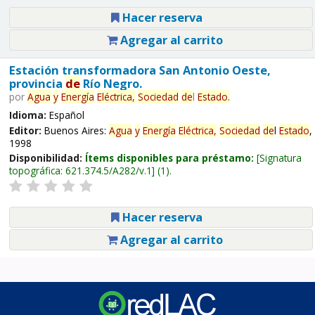
Hacer reserva
Agregar al carrito
Estación transformadora San Antonio Oeste,
provincia
de
Río Negro.
por
Agua
y
Energía
Eléctrica,
Sociedad
de
l
Estado
.
Idioma:
Español
Editor:
Buenos Aires:
Agua
y
Energía
Eléctrica,
Sociedad
de
l
Estado
,
1998
Disponibilidad:
Ítems disponibles para préstamo:
Signatura
topográfica:
621.374.5/A282/v.1
(1).
Hacer reserva
Agregar al carrito