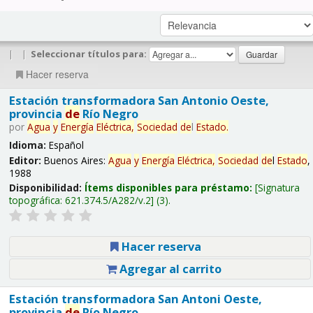
|
|
Seleccionar títulos para:
Hacer reserva
Estación transformadora San Antonio Oeste,
provincia
de
Río Negro
por
Agua
y
Energía
Eléctrica,
Sociedad
de
l
Estado
.
Idioma:
Español
Editor:
Buenos Aires:
Agua
y
Energía
Eléctrica,
Sociedad
de
l
Estado
,
1988
Disponibilidad:
Ítems disponibles para préstamo:
Signatura
topográfica:
621.374.5/A282/v.2
(3).
Hacer reserva
Agregar al carrito
Estación transformadora San Antoni Oeste,
provincia
de
Río Negro