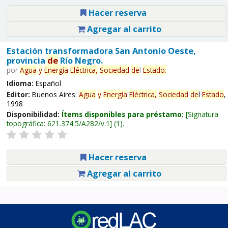
Hacer reserva
Agregar al carrito
Estación transformadora San Antonio Oeste,
provincia
de
Río Negro.
por
Agua
y
Energía
Eléctrica,
Sociedad
de
l
Estado
.
Idioma:
Español
Editor:
Buenos Aires:
Agua
y
Energía
Eléctrica,
Sociedad
de
l
Estado
,
1998
Disponibilidad:
Ítems disponibles para préstamo:
Signatura
topográfica:
621.374.5/A282/v.1
(1).
Hacer reserva
Agregar al carrito