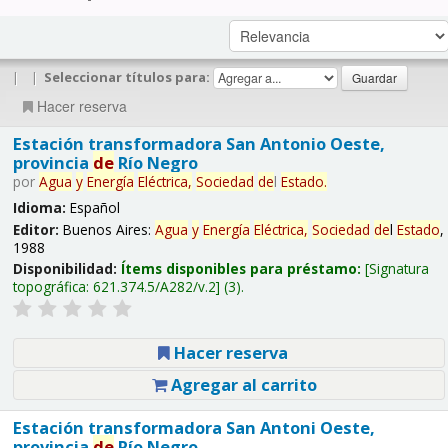
|
|
Seleccionar títulos para:
Hacer reserva
Estación transformadora San Antonio Oeste,
provincia
de
Río Negro
por
Agua
y
Energía
Eléctrica,
Sociedad
de
l
Estado
.
Idioma:
Español
Editor:
Buenos Aires:
Agua
y
Energía
Eléctrica,
Sociedad
de
l
Estado
,
1988
Disponibilidad:
Ítems disponibles para préstamo:
Signatura
topográfica:
621.374.5/A282/v.2
(3).
Hacer reserva
Agregar al carrito
Estación transformadora San Antoni Oeste,
provincia
de
Río Negro