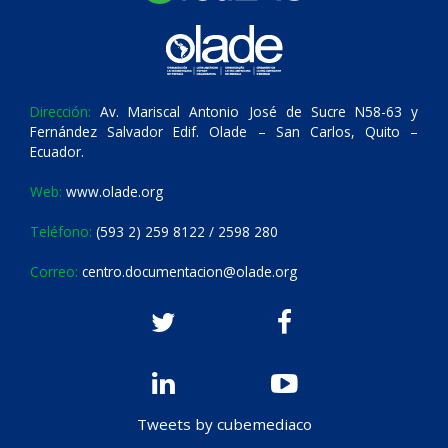
Dirección:
Av. Mariscal Antonio José de Sucre N58-63 y
Fernández Salvador Edif. Olade – San Carlos, Quito –
Ecuador.
Web:
www.olade.org
Teléfono:
(593 2) 259 8122 / 2598 280
Correo:
centro.documentacion@olade.org
Tweets by cubemediaco