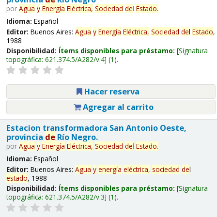
por
Agua
y
Energía
Eléctrica,
Sociedad
de
l
Estado
.
Idioma:
Español
Editor:
Buenos Aires:
Agua
y
Energía
Eléctrica,
Sociedad
de
l
Estado
,
1988
Disponibilidad:
Ítems disponibles para préstamo:
Signatura
topográfica:
621.374.5/A282/v.4
(1).
Hacer reserva
Agregar al carrito
Estacion transformadora San Antonio Oeste,
provincia
de
Río Negro.
por
Agua
y
Energía
Eléctrica,
Sociedad
de
l
Estado
.
Idioma:
Español
Editor:
Buenos Aires:
Agua
y
energía
eléctrica,
sociedad
de
l
estado
, 1988
Disponibilidad:
Ítems disponibles para préstamo:
Signatura
topográfica:
621.374.5/A282/v.3
(1).