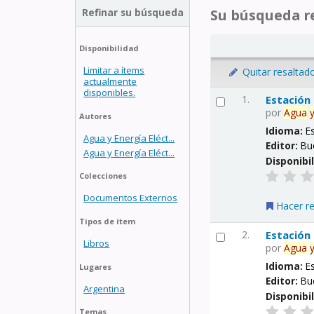
Refinar su búsqueda
Su búsqueda re
Disponibilidad
Limitar a ítems
Quitar resaltad
actualmente
disponibles.
1.
Estación
por
Agua
Autores
Idioma:
E
Agua y Energía Eléct...
Editor:
Bu
Agua y Energía Eléct...
Disponibi
Colecciones
Documentos Externos
Hacer r
Tipos de ítem
2.
Estación
Libros
por
Agua
Idioma:
E
Lugares
Editor:
Bu
Argentina
Disponibi
Temas