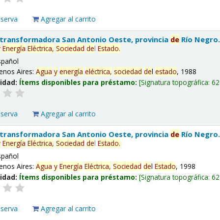
eserva
Agregar al carrito
 transformadora San Antonio Oeste, provincia
de
Río Negro
y
Energía
Eléctrica,
Sociedad
de
l
Estado
.
spañol
enos Aires:
Agua
y
energía
eléctrica,
sociedad
de
l
estado
, 1988
lidad:
Ítems disponibles para préstamo:
Signatura topográfica:
62
eserva
Agregar al carrito
 transformadora San Antonio Oeste, provincia
de
Río Negro
y
Energía
Eléctrica,
Sociedad
de
l
Estado
.
spañol
enos Aires:
Agua
y
Energía
Eléctrica,
Sociedad
de
l
Estado
, 1998
lidad:
Ítems disponibles para préstamo:
Signatura topográfica:
62
eserva
Agregar al carrito