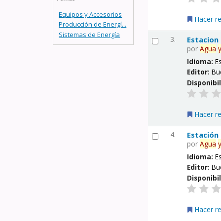
Equipos y Accesorios
Hacer r
Producción de Energí...
Sistemas de Energía
3.
Estacion
por
Agua
Idioma:
E
Editor:
Bu
Disponibi
Hacer r
4.
Estación
por
Agua
Idioma:
E
Editor:
Bu
Disponibi
Hacer r