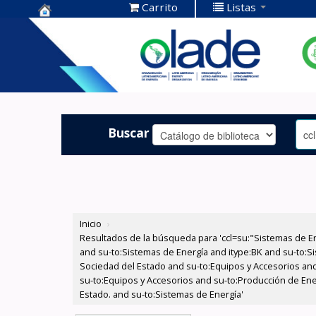
Carrito
Listas
Centro de
Documentación
OLADE -
Buscar
Inicio
›
Resultados de la búsqueda para 'ccl=su:"Sistemas de E
and su-to:Sistemas de Energía and itype:BK and su-to:Si
Sociedad del Estado and su-to:Equipos y Accesorios and
su-to:Equipos y Accesorios and su-to:Producción de Ener
Estado. and su-to:Sistemas de Energía'