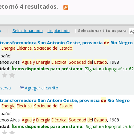
tornó 4 resultados.
|
Seleccionar todo
Limpiar todo
|
Seleccionar títulos para:
o
 transformadora San Antonio Oeste, provincia
de
Río Negro
y
Energía
Eléctrica,
Sociedad
de
l
Estado
.
spañol
enos Aires:
Agua
y
Energía
Eléctrica,
Sociedad
de
l
Estado
, 1988
lidad:
Ítems disponibles para préstamo:
Signatura topográfica:
62
eserva
Agregar al carrito
 transformadora San Antoni Oeste, provincia
de
Río Negro
y
Energía
Eléctrica,
Sociedad
de
l
Estado
.
spañol
enos Aires:
Agua
y
Energía
Eléctrica,
Sociedad
de
l
Estado
, 1988
lidad:
Ítems disponibles para préstamo:
Signatura topográfica:
62