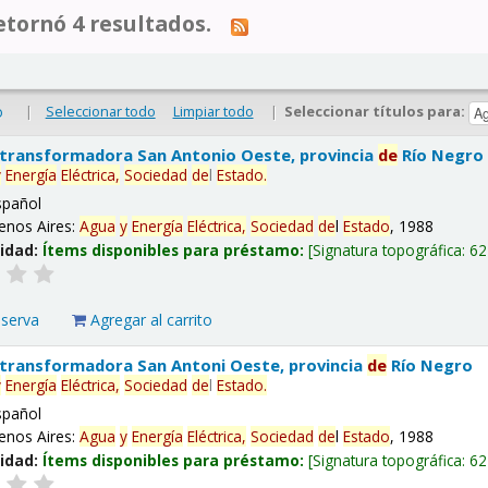
tornó 4 resultados.
|
Seleccionar todo
Limpiar todo
|
Seleccionar títulos para:
o
 transformadora San Antonio Oeste, provincia
de
Río Negro
y
Energía
Eléctrica,
Sociedad
de
l
Estado
.
spañol
enos Aires:
Agua
y
Energía
Eléctrica,
Sociedad
de
l
Estado
, 1988
lidad:
Ítems disponibles para préstamo:
Signatura topográfica:
62
eserva
Agregar al carrito
 transformadora San Antoni Oeste, provincia
de
Río Negro
y
Energía
Eléctrica,
Sociedad
de
l
Estado
.
spañol
enos Aires:
Agua
y
Energía
Eléctrica,
Sociedad
de
l
Estado
, 1988
lidad:
Ítems disponibles para préstamo:
Signatura topográfica:
62