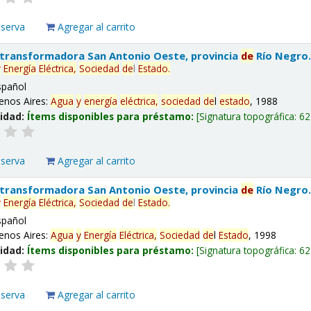
eserva
Agregar al carrito
 transformadora San Antonio Oeste, provincia
de
Río Negro
y
Energía
Eléctrica,
Sociedad
de
l
Estado
.
spañol
enos Aires:
Agua
y
energía
eléctrica,
sociedad
de
l
estado
, 1988
lidad:
Ítems disponibles para préstamo:
Signatura topográfica:
62
eserva
Agregar al carrito
 transformadora San Antonio Oeste, provincia
de
Río Negro
y
Energía
Eléctrica,
Sociedad
de
l
Estado
.
spañol
enos Aires:
Agua
y
Energía
Eléctrica,
Sociedad
de
l
Estado
, 1998
lidad:
Ítems disponibles para préstamo:
Signatura topográfica:
62
eserva
Agregar al carrito