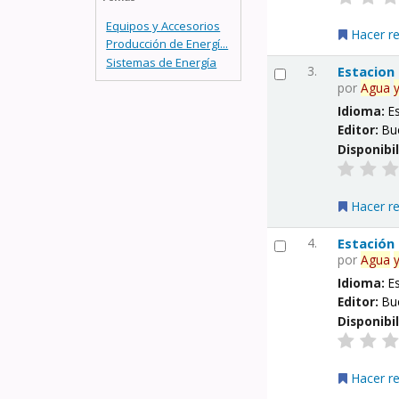
Equipos y Accesorios
Hacer r
Producción de Energí...
Sistemas de Energía
3.
Estacion
por
Agua
Idioma:
E
Editor:
Bu
Disponibi
Hacer r
4.
Estación
por
Agua
Idioma:
E
Editor:
Bu
Disponibi
Hacer r