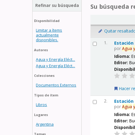
Refinar su búsqueda
Su búsqueda re
Disponibilidad
Limitar a ítems
Quitar resaltad
actualmente
disponibles.
1.
Estación
por
Agua
Autores
Idioma:
E
Agua y Energía Eléct...
Editor:
Bu
Agua y Energía Eléct...
Disponibi
Colecciones
Documentos Externos
Hacer r
Tipos de ítem
2.
Estación
Libros
por
Agua
Idioma:
E
Lugares
Editor:
Bu
Argentina
Disponibi
Temas