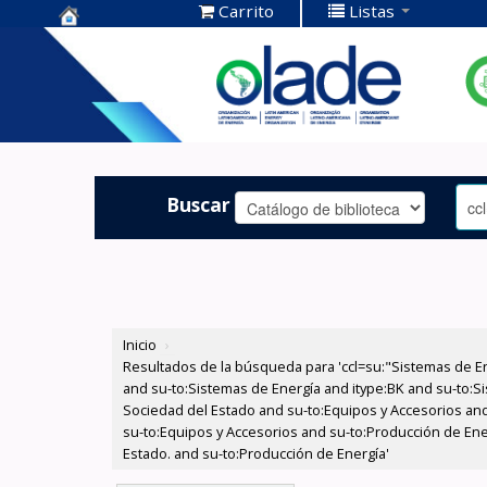
Carrito
Listas
Centro de
Documentación
OLADE -
Buscar
Inicio
›
Resultados de la búsqueda para 'ccl=su:"Sistemas de E
and su-to:Sistemas de Energía and itype:BK and su-to:Si
Sociedad del Estado and su-to:Equipos y Accesorios and
su-to:Equipos y Accesorios and su-to:Producción de Ener
Estado. and su-to:Producción de Energía'