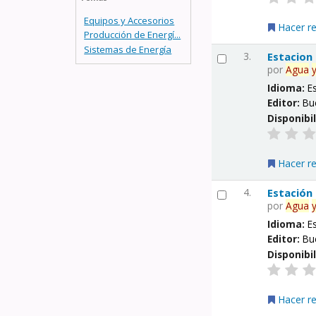
Equipos y Accesorios
Hacer r
Producción de Energí...
Sistemas de Energía
3.
Estacion
por
Agua
Idioma:
E
Editor:
Bu
Disponibi
Hacer r
4.
Estación
por
Agua
Idioma:
E
Editor:
Bu
Disponibi
Hacer r