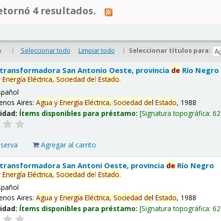
tornó 4 resultados.
|
Seleccionar todo
Limpiar todo
|
Seleccionar títulos para:
o
 transformadora San Antonio Oeste, provincia
de
Río Negro
y
Energía
Eléctrica,
Sociedad
de
l
Estado
.
spañol
enos Aires:
Agua
y
Energía
Eléctrica,
Sociedad
de
l
Estado
, 1988
lidad:
Ítems disponibles para préstamo:
Signatura topográfica:
62
eserva
Agregar al carrito
 transformadora San Antoni Oeste, provincia
de
Río Negro
y
Energía
Eléctrica,
Sociedad
de
l
Estado
.
spañol
enos Aires:
Agua
y
Energía
Eléctrica,
Sociedad
de
l
Estado
, 1988
lidad:
Ítems disponibles para préstamo:
Signatura topográfica:
62