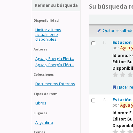
Refinar su búsqueda
Su búsqueda re
Disponibilidad
Limitar a ítems
Quitar resaltad
actualmente
disponibles.
1.
Estación
por
Agua
Autores
Idioma:
E
Agua y Energía Eléct...
Editor:
Bu
Agua y Energía Eléct...
Disponibi
Colecciones
Documentos Externos
Hacer r
Tipos de ítem
2.
Estación
Libros
por
Agua
Idioma:
E
Lugares
Editor:
Bu
Argentina
Disponibi
Temas