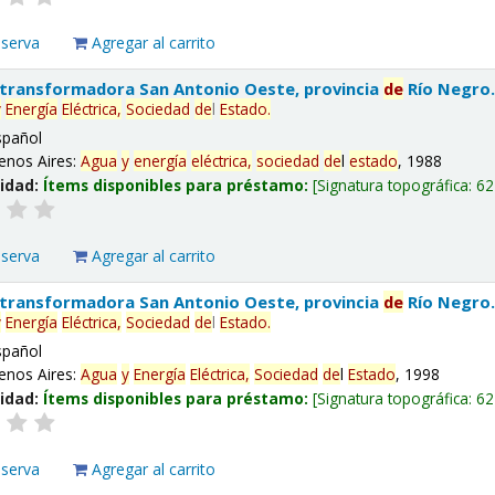
eserva
Agregar al carrito
 transformadora San Antonio Oeste, provincia
de
Río Negro
y
Energía
Eléctrica,
Sociedad
de
l
Estado
.
spañol
enos Aires:
Agua
y
energía
eléctrica,
sociedad
de
l
estado
, 1988
lidad:
Ítems disponibles para préstamo:
Signatura topográfica:
62
eserva
Agregar al carrito
 transformadora San Antonio Oeste, provincia
de
Río Negro
y
Energía
Eléctrica,
Sociedad
de
l
Estado
.
spañol
enos Aires:
Agua
y
Energía
Eléctrica,
Sociedad
de
l
Estado
, 1998
lidad:
Ítems disponibles para préstamo:
Signatura topográfica:
62
eserva
Agregar al carrito