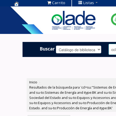
Carrito
Listas
Centro de
Documentación
OLADE -
Buscar
Inicio
›
Resultados de la búsqueda para 'ccl=su:"Sistemas de E
and su-to:Sistemas de Energía and itype:BK and su-to:Si
Sociedad del Estado and su-to:Equipos y Accesorios and
su-to:Equipos y Accesorios and su-to:Producción de Ener
Estado. and su-to:Producción de Energía and itype:BK'