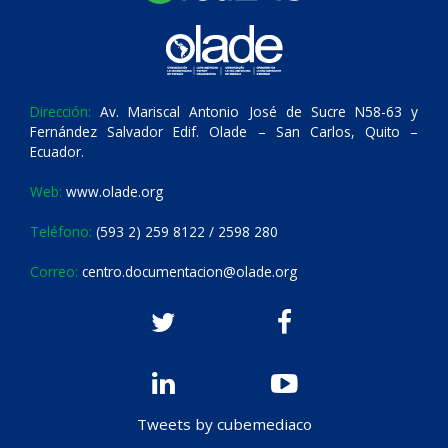
Dirección:
Av. Mariscal Antonio José de Sucre N58-63 y
Fernández Salvador Edif. Olade – San Carlos, Quito –
Ecuador.
Web:
www.olade.org
Teléfono:
(593 2) 259 8122 / 2598 280
Correo:
centro.documentacion@olade.org
Tweets by cubemediaco