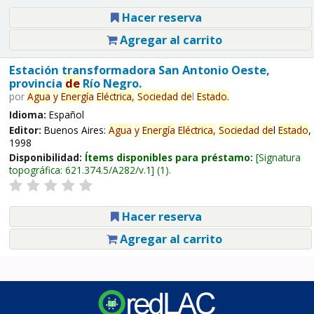
Hacer reserva
Agregar al carrito
Estación transformadora San Antonio Oeste,
provincia
de
Río Negro.
por
Agua
y
Energía
Eléctrica,
Sociedad
de
l
Estado
.
Idioma:
Español
Editor:
Buenos Aires:
Agua
y
Energía
Eléctrica,
Sociedad
de
l
Estado
,
1998
Disponibilidad:
Ítems disponibles para préstamo:
Signatura
topográfica:
621.374.5/A282/v.1
(1).
Hacer reserva
Agregar al carrito