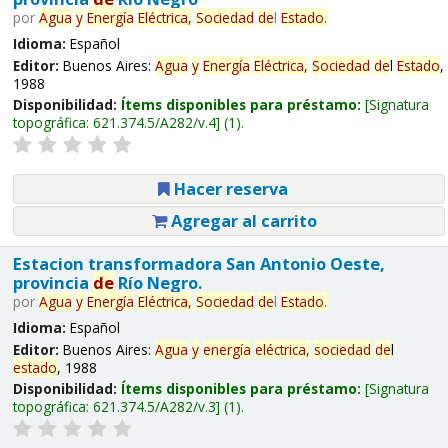
por
Agua
y
Energía
Eléctrica,
Sociedad
de
l
Estado
.
Idioma:
Español
Editor:
Buenos Aires:
Agua
y
Energía
Eléctrica,
Sociedad
de
l
Estado
,
1988
Disponibilidad:
Ítems disponibles para préstamo:
Signatura
topográfica:
621.374.5/A282/v.4
(1).
Hacer reserva
Agregar al carrito
Estacion transformadora San Antonio Oeste,
provincia
de
Río Negro.
por
Agua
y
Energía
Eléctrica,
Sociedad
de
l
Estado
.
Idioma:
Español
Editor:
Buenos Aires:
Agua
y
energía
eléctrica,
sociedad
de
l
estado
, 1988
Disponibilidad:
Ítems disponibles para préstamo:
Signatura
topográfica:
621.374.5/A282/v.3
(1).