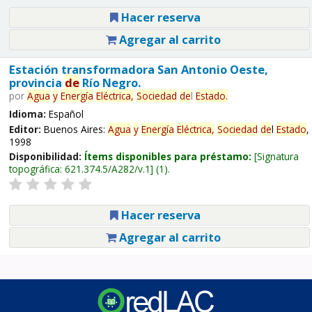
Hacer reserva
Agregar al carrito
Estación transformadora San Antonio Oeste,
provincia
de
Río Negro.
por
Agua
y
Energía
Eléctrica,
Sociedad
de
l
Estado
.
Idioma:
Español
Editor:
Buenos Aires:
Agua
y
Energía
Eléctrica,
Sociedad
de
l
Estado
,
1998
Disponibilidad:
Ítems disponibles para préstamo:
Signatura
topográfica:
621.374.5/A282/v.1
(1).
Hacer reserva
Agregar al carrito