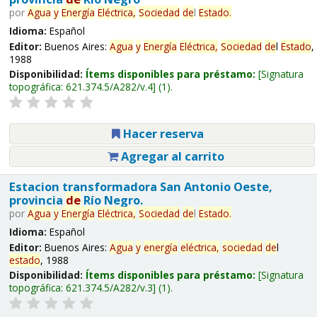
por
Agua
y
Energía
Eléctrica,
Sociedad
de
l
Estado
.
Idioma:
Español
Editor:
Buenos Aires:
Agua
y
Energía
Eléctrica,
Sociedad
de
l
Estado
,
1988
Disponibilidad:
Ítems disponibles para préstamo:
Signatura
topográfica:
621.374.5/A282/v.4
(1).
Hacer reserva
Agregar al carrito
Estacion transformadora San Antonio Oeste,
provincia
de
Río Negro.
por
Agua
y
Energía
Eléctrica,
Sociedad
de
l
Estado
.
Idioma:
Español
Editor:
Buenos Aires:
Agua
y
energía
eléctrica,
sociedad
de
l
estado
, 1988
Disponibilidad:
Ítems disponibles para préstamo:
Signatura
topográfica:
621.374.5/A282/v.3
(1).