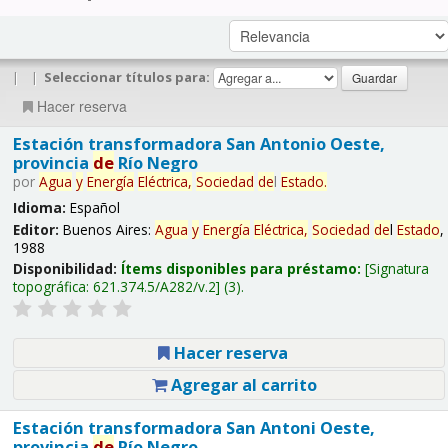
|
|
Seleccionar títulos para:
Hacer reserva
Estación transformadora San Antonio Oeste,
provincia
de
Río Negro
por
Agua
y
Energía
Eléctrica,
Sociedad
de
l
Estado
.
Idioma:
Español
Editor:
Buenos Aires:
Agua
y
Energía
Eléctrica,
Sociedad
de
l
Estado
,
1988
Disponibilidad:
Ítems disponibles para préstamo:
Signatura
topográfica:
621.374.5/A282/v.2
(3).
Hacer reserva
Agregar al carrito
Estación transformadora San Antoni Oeste,
provincia
de
Río Negro