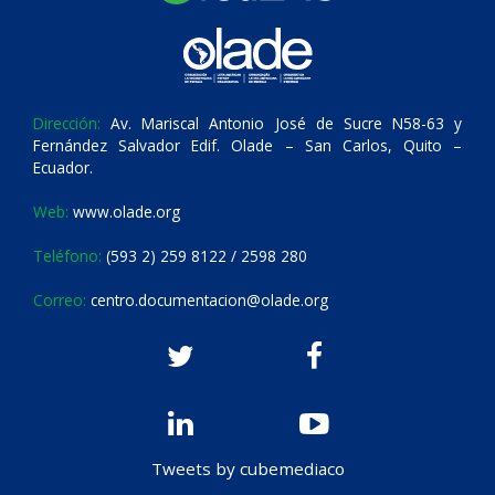
Dirección:
Av. Mariscal Antonio José de Sucre N58-63 y
Fernández Salvador Edif. Olade – San Carlos, Quito –
Ecuador.
Web:
www.olade.org
Teléfono:
(593 2) 259 8122 / 2598 280
Correo:
centro.documentacion@olade.org
Tweets by cubemediaco