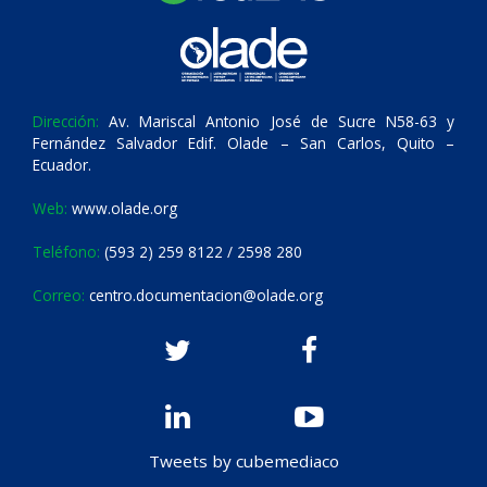
Dirección:
Av. Mariscal Antonio José de Sucre N58-63 y
Fernández Salvador Edif. Olade – San Carlos, Quito –
Ecuador.
Web:
www.olade.org
Teléfono:
(593 2) 259 8122 / 2598 280
Correo:
centro.documentacion@olade.org
Tweets by cubemediaco