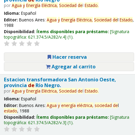
por
Agua
y
Energía
Eléctrica,
Sociedad
de
l
Estado
.
Idioma:
Español
Editor:
Buenos Aires:
Agua
y
Energía
Eléctrica,
Sociedad
de
l
Estado
,
1988
Disponibilidad:
Ítems disponibles para préstamo:
Signatura
topográfica:
621.374.5/A282/v.4
(1).
Hacer reserva
Agregar al carrito
Estacion transformadora San Antonio Oeste,
provincia
de
Río Negro.
por
Agua
y
Energía
Eléctrica,
Sociedad
de
l
Estado
.
Idioma:
Español
Editor:
Buenos Aires:
Agua
y
energía
eléctrica,
sociedad
de
l
estado
, 1988
Disponibilidad:
Ítems disponibles para préstamo:
Signatura
topográfica:
621.374.5/A282/v.3
(1).