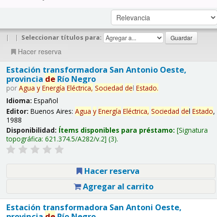
|
|
Seleccionar títulos para:
Hacer reserva
Estación transformadora San Antonio Oeste,
provincia
de
Río Negro
por
Agua
y
Energía
Eléctrica,
Sociedad
de
l
Estado
.
Idioma:
Español
Editor:
Buenos Aires:
Agua
y
Energía
Eléctrica,
Sociedad
de
l
Estado
,
1988
Disponibilidad:
Ítems disponibles para préstamo:
Signatura
topográfica:
621.374.5/A282/v.2
(3).
Hacer reserva
Agregar al carrito
Estación transformadora San Antoni Oeste,
provincia
de
Río Negro