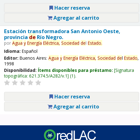
Hacer reserva
Agregar al carrito
Estación transformadora San Antonio Oeste,
provincia
de
Río Negro.
por
Agua
y
Energía
Eléctrica,
Sociedad
de
l
Estado
.
Idioma:
Español
Editor:
Buenos Aires:
Agua
y
Energía
Eléctrica,
Sociedad
de
l
Estado
,
1998
Disponibilidad:
Ítems disponibles para préstamo:
Signatura
topográfica:
621.374.5/A282/v.1
(1).
Hacer reserva
Agregar al carrito