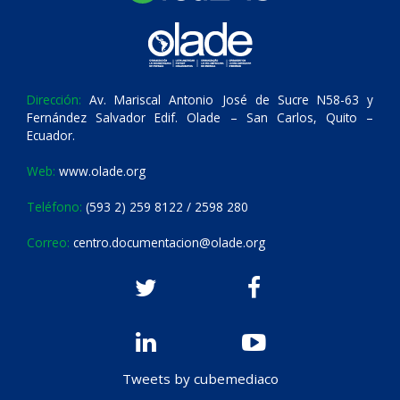
Dirección:
Av. Mariscal Antonio José de Sucre N58-63 y
Fernández Salvador Edif. Olade – San Carlos, Quito –
Ecuador.
Web:
www.olade.org
Teléfono:
(593 2) 259 8122 / 2598 280
Correo:
centro.documentacion@olade.org
Tweets by cubemediaco