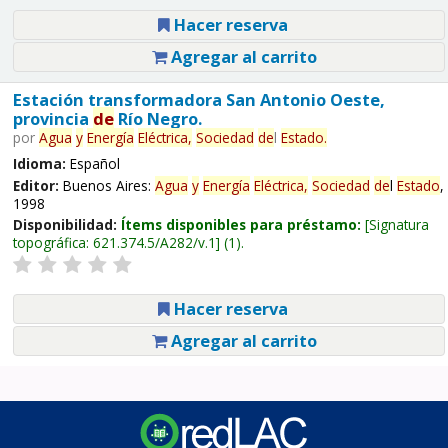
Hacer reserva
Agregar al carrito
Estación transformadora San Antonio Oeste,
provincia
de
Río Negro.
por
Agua
y
Energía
Eléctrica,
Sociedad
de
l
Estado
.
Idioma:
Español
Editor:
Buenos Aires:
Agua
y
Energía
Eléctrica,
Sociedad
de
l
Estado
,
1998
Disponibilidad:
Ítems disponibles para préstamo:
Signatura
topográfica:
621.374.5/A282/v.1
(1).
Hacer reserva
Agregar al carrito