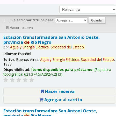
|
|
Seleccionar títulos para:
Hacer reserva
Estación transformadora San Antonio Oeste,
provincia
de
Río Negro
por
Agua
y
Energía
Eléctrica,
Sociedad
de
l
Estado
.
Idioma:
Español
Editor:
Buenos Aires:
Agua
y
Energía
Eléctrica,
Sociedad
de
l
Estado
,
1988
Disponibilidad:
Ítems disponibles para préstamo:
Signatura
topográfica:
621.374.5/A282/v.2
(3).
Hacer reserva
Agregar al carrito
Estación transformadora San Antoni Oeste,
provincia
de
Río Negro