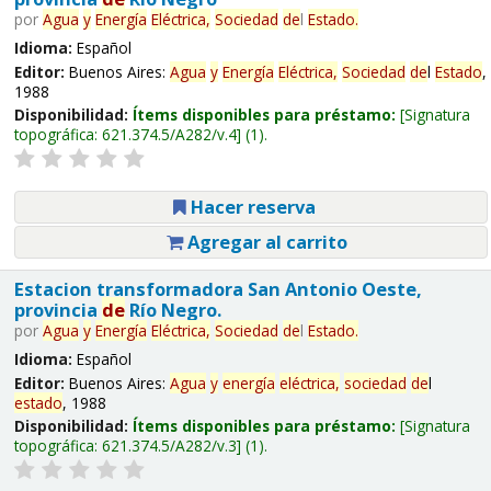
por
Agua
y
Energía
Eléctrica,
Sociedad
de
l
Estado
.
Idioma:
Español
Editor:
Buenos Aires:
Agua
y
Energía
Eléctrica,
Sociedad
de
l
Estado
,
1988
Disponibilidad:
Ítems disponibles para préstamo:
Signatura
topográfica:
621.374.5/A282/v.4
(1).
Hacer reserva
Agregar al carrito
Estacion transformadora San Antonio Oeste,
provincia
de
Río Negro.
por
Agua
y
Energía
Eléctrica,
Sociedad
de
l
Estado
.
Idioma:
Español
Editor:
Buenos Aires:
Agua
y
energía
eléctrica,
sociedad
de
l
estado
, 1988
Disponibilidad:
Ítems disponibles para préstamo:
Signatura
topográfica:
621.374.5/A282/v.3
(1).