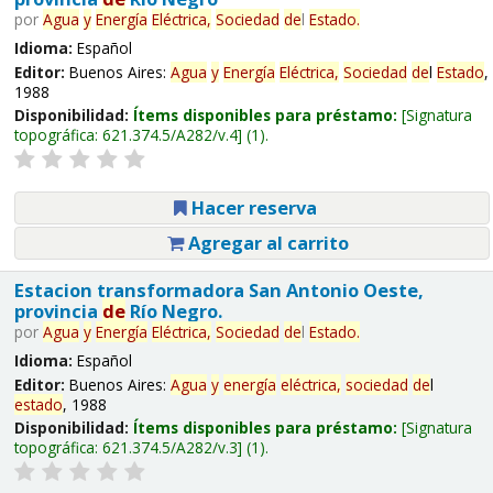
por
Agua
y
Energía
Eléctrica,
Sociedad
de
l
Estado
.
Idioma:
Español
Editor:
Buenos Aires:
Agua
y
Energía
Eléctrica,
Sociedad
de
l
Estado
,
1988
Disponibilidad:
Ítems disponibles para préstamo:
Signatura
topográfica:
621.374.5/A282/v.4
(1).
Hacer reserva
Agregar al carrito
Estacion transformadora San Antonio Oeste,
provincia
de
Río Negro.
por
Agua
y
Energía
Eléctrica,
Sociedad
de
l
Estado
.
Idioma:
Español
Editor:
Buenos Aires:
Agua
y
energía
eléctrica,
sociedad
de
l
estado
, 1988
Disponibilidad:
Ítems disponibles para préstamo:
Signatura
topográfica:
621.374.5/A282/v.3
(1).