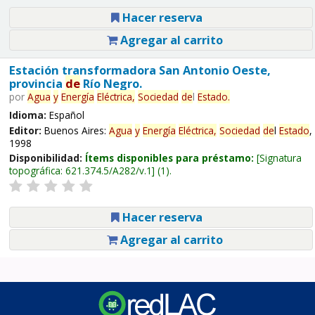
Hacer reserva
Agregar al carrito
Estación transformadora San Antonio Oeste,
provincia
de
Río Negro.
por
Agua
y
Energía
Eléctrica,
Sociedad
de
l
Estado
.
Idioma:
Español
Editor:
Buenos Aires:
Agua
y
Energía
Eléctrica,
Sociedad
de
l
Estado
,
1998
Disponibilidad:
Ítems disponibles para préstamo:
Signatura
topográfica:
621.374.5/A282/v.1
(1).
Hacer reserva
Agregar al carrito