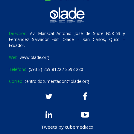
Dirección:
Av. Mariscal Antonio José de Sucre N58-63 y
Fernández Salvador Edif. Olade – San Carlos, Quito –
Ecuador.
Web:
www.olade.org
Teléfono:
(593 2) 259 8122 / 2598 280
Correo:
centro.documentacion@olade.org
Tweets by cubemediaco