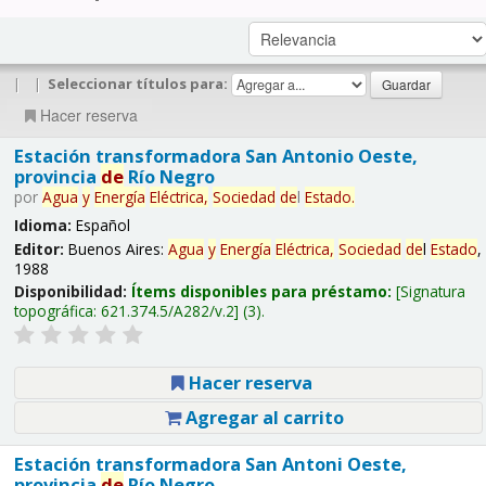
|
|
Seleccionar títulos para:
Hacer reserva
Estación transformadora San Antonio Oeste,
provincia
de
Río Negro
por
Agua
y
Energía
Eléctrica,
Sociedad
de
l
Estado
.
Idioma:
Español
Editor:
Buenos Aires:
Agua
y
Energía
Eléctrica,
Sociedad
de
l
Estado
,
1988
Disponibilidad:
Ítems disponibles para préstamo:
Signatura
topográfica:
621.374.5/A282/v.2
(3).
Hacer reserva
Agregar al carrito
Estación transformadora San Antoni Oeste,
provincia
de
Río Negro