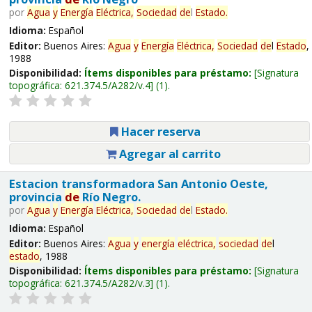
por
Agua
y
Energía
Eléctrica,
Sociedad
de
l
Estado
.
Idioma:
Español
Editor:
Buenos Aires:
Agua
y
Energía
Eléctrica,
Sociedad
de
l
Estado
,
1988
Disponibilidad:
Ítems disponibles para préstamo:
Signatura
topográfica:
621.374.5/A282/v.4
(1).
Hacer reserva
Agregar al carrito
Estacion transformadora San Antonio Oeste,
provincia
de
Río Negro.
por
Agua
y
Energía
Eléctrica,
Sociedad
de
l
Estado
.
Idioma:
Español
Editor:
Buenos Aires:
Agua
y
energía
eléctrica,
sociedad
de
l
estado
, 1988
Disponibilidad:
Ítems disponibles para préstamo:
Signatura
topográfica:
621.374.5/A282/v.3
(1).