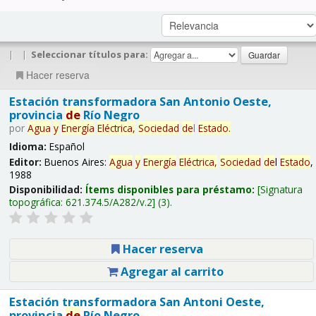
|
|
Seleccionar títulos para:
Hacer reserva
Estación transformadora San Antonio Oeste,
provincia
de
Río Negro
por
Agua
y
Energía
Eléctrica,
Sociedad
de
l
Estado
.
Idioma:
Español
Editor:
Buenos Aires:
Agua
y
Energía
Eléctrica,
Sociedad
de
l
Estado
,
1988
Disponibilidad:
Ítems disponibles para préstamo:
Signatura
topográfica:
621.374.5/A282/v.2
(3).
Hacer reserva
Agregar al carrito
Estación transformadora San Antoni Oeste,
provincia
de
Río Negro