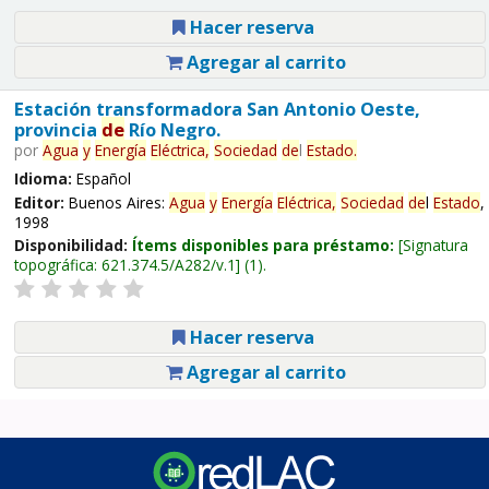
Hacer reserva
Agregar al carrito
Estación transformadora San Antonio Oeste,
provincia
de
Río Negro.
por
Agua
y
Energía
Eléctrica,
Sociedad
de
l
Estado
.
Idioma:
Español
Editor:
Buenos Aires:
Agua
y
Energía
Eléctrica,
Sociedad
de
l
Estado
,
1998
Disponibilidad:
Ítems disponibles para préstamo:
Signatura
topográfica:
621.374.5/A282/v.1
(1).
Hacer reserva
Agregar al carrito