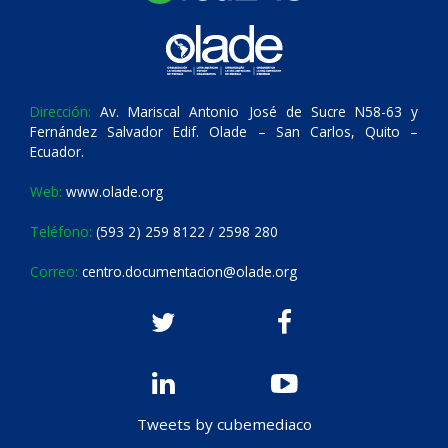
Dirección:
Av. Mariscal Antonio José de Sucre N58-63 y
Fernández Salvador Edif. Olade – San Carlos, Quito –
Ecuador.
Web:
www.olade.org
Teléfono:
(593 2) 259 8122 / 2598 280
Correo:
centro.documentacion@olade.org
Tweets by cubemediaco