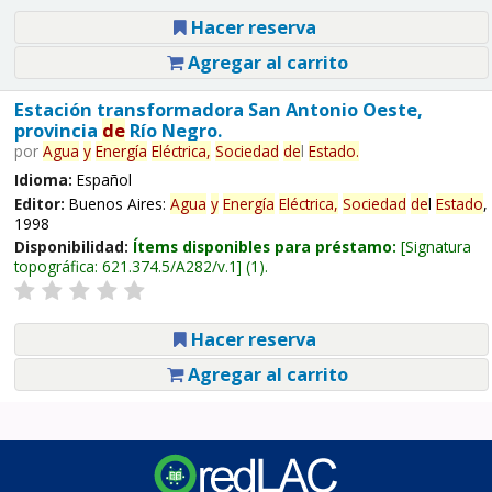
Hacer reserva
Agregar al carrito
Estación transformadora San Antonio Oeste,
provincia
de
Río Negro.
por
Agua
y
Energía
Eléctrica,
Sociedad
de
l
Estado
.
Idioma:
Español
Editor:
Buenos Aires:
Agua
y
Energía
Eléctrica,
Sociedad
de
l
Estado
,
1998
Disponibilidad:
Ítems disponibles para préstamo:
Signatura
topográfica:
621.374.5/A282/v.1
(1).
Hacer reserva
Agregar al carrito