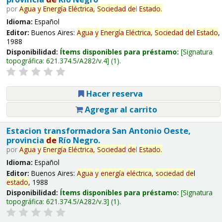
por
Agua
y
Energía
Eléctrica,
Sociedad
de
l
Estado
.
Idioma:
Español
Editor:
Buenos Aires:
Agua
y
Energía
Eléctrica,
Sociedad
de
l
Estado
,
1988
Disponibilidad:
Ítems disponibles para préstamo:
Signatura
topográfica:
621.374.5/A282/v.4
(1).
Hacer reserva
Agregar al carrito
Estacion transformadora San Antonio Oeste,
provincia
de
Río Negro.
por
Agua
y
Energía
Eléctrica,
Sociedad
de
l
Estado
.
Idioma:
Español
Editor:
Buenos Aires:
Agua
y
energía
eléctrica,
sociedad
de
l
estado
, 1988
Disponibilidad:
Ítems disponibles para préstamo:
Signatura
topográfica:
621.374.5/A282/v.3
(1).