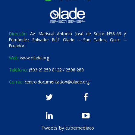
Dirección:
Av. Mariscal Antonio José de Sucre N58-63 y
Fernández Salvador Edif. Olade – San Carlos, Quito –
Ecuador.
Web:
www.olade.org
Teléfono:
(593 2) 259 8122 / 2598 280
Correo:
centro.documentacion@olade.org
Tweets by cubemediaco