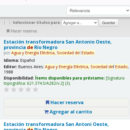
|
|
Seleccionar títulos para:
Hacer reserva
Estación transformadora San Antonio Oeste,
provincia
de
Río Negro
por
Agua
y
Energía
Eléctrica,
Sociedad
de
l
Estado
.
Idioma:
Español
Editor:
Buenos Aires:
Agua
y
Energía
Eléctrica,
Sociedad
de
l
Estado
,
1988
Disponibilidad:
Ítems disponibles para préstamo:
Signatura
topográfica:
621.374.5/A282/v.2
(3).
Hacer reserva
Agregar al carrito
Estación transformadora San Antoni Oeste,
provincia
de
Río Negro