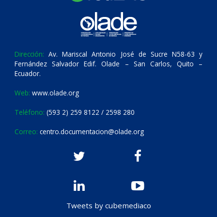
Dirección:
Av. Mariscal Antonio José de Sucre N58-63 y
Fernández Salvador Edif. Olade – San Carlos, Quito –
Ecuador.
Web:
www.olade.org
Teléfono:
(593 2) 259 8122 / 2598 280
Correo:
centro.documentacion@olade.org
Tweets by cubemediaco