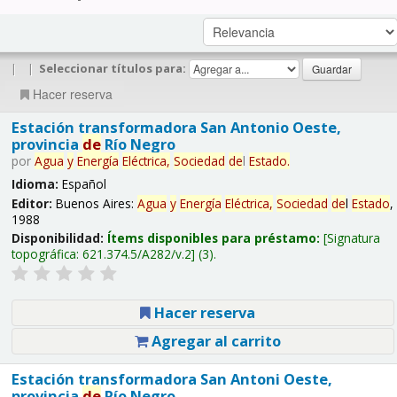
|
|
Seleccionar títulos para:
Hacer reserva
Estación transformadora San Antonio Oeste,
provincia
de
Río Negro
por
Agua
y
Energía
Eléctrica,
Sociedad
de
l
Estado
.
Idioma:
Español
Editor:
Buenos Aires:
Agua
y
Energía
Eléctrica,
Sociedad
de
l
Estado
,
1988
Disponibilidad:
Ítems disponibles para préstamo:
Signatura
topográfica:
621.374.5/A282/v.2
(3).
Hacer reserva
Agregar al carrito
Estación transformadora San Antoni Oeste,
provincia
de
Río Negro