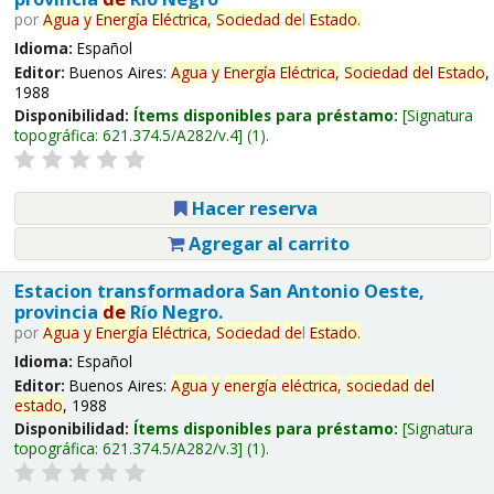
por
Agua
y
Energía
Eléctrica,
Sociedad
de
l
Estado
.
Idioma:
Español
Editor:
Buenos Aires:
Agua
y
Energía
Eléctrica,
Sociedad
de
l
Estado
,
1988
Disponibilidad:
Ítems disponibles para préstamo:
Signatura
topográfica:
621.374.5/A282/v.4
(1).
Hacer reserva
Agregar al carrito
Estacion transformadora San Antonio Oeste,
provincia
de
Río Negro.
por
Agua
y
Energía
Eléctrica,
Sociedad
de
l
Estado
.
Idioma:
Español
Editor:
Buenos Aires:
Agua
y
energía
eléctrica,
sociedad
de
l
estado
, 1988
Disponibilidad:
Ítems disponibles para préstamo:
Signatura
topográfica:
621.374.5/A282/v.3
(1).