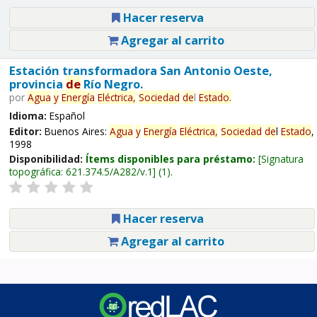
Hacer reserva
Agregar al carrito
Estación transformadora San Antonio Oeste,
provincia
de
Río Negro.
por
Agua
y
Energía
Eléctrica,
Sociedad
de
l
Estado
.
Idioma:
Español
Editor:
Buenos Aires:
Agua
y
Energía
Eléctrica,
Sociedad
de
l
Estado
,
1998
Disponibilidad:
Ítems disponibles para préstamo:
Signatura
topográfica:
621.374.5/A282/v.1
(1).
Hacer reserva
Agregar al carrito