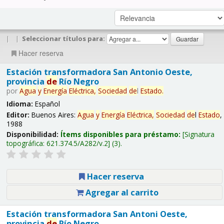
|
|
Seleccionar títulos para:
Hacer reserva
Estación transformadora San Antonio Oeste,
provincia
de
Río Negro
por
Agua
y
Energía
Eléctrica,
Sociedad
de
l
Estado
.
Idioma:
Español
Editor:
Buenos Aires:
Agua
y
Energía
Eléctrica,
Sociedad
de
l
Estado
,
1988
Disponibilidad:
Ítems disponibles para préstamo:
Signatura
topográfica:
621.374.5/A282/v.2
(3).
Hacer reserva
Agregar al carrito
Estación transformadora San Antoni Oeste,
provincia
de
Río Negro