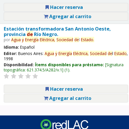
Hacer reserva
Agregar al carrito
Estación transformadora San Antonio Oeste,
provincia
de
Río Negro.
por
Agua
y
Energía
Eléctrica,
Sociedad
de
l
Estado
.
Idioma:
Español
Editor:
Buenos Aires:
Agua
y
Energía
Eléctrica,
Sociedad
de
l
Estado
,
1998
Disponibilidad:
Ítems disponibles para préstamo:
Signatura
topográfica:
621.374.5/A282/v.1
(1).
Hacer reserva
Agregar al carrito