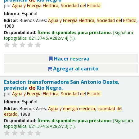
por
Agua
y
Energía
Eléctrica,
Sociedad
de
l
Estado
.
Idioma:
Español
Editor:
Buenos Aires:
Agua
y
Energía
Eléctrica,
Sociedad
de
l
Estado
,
1988
Disponibilidad:
Ítems disponibles para préstamo:
Signatura
topográfica:
621.374.5/A282/v.4
(1).
Hacer reserva
Agregar al carrito
Estacion transformadora San Antonio Oeste,
provincia
de
Río Negro.
por
Agua
y
Energía
Eléctrica,
Sociedad
de
l
Estado
.
Idioma:
Español
Editor:
Buenos Aires:
Agua
y
energía
eléctrica,
sociedad
de
l
estado
, 1988
Disponibilidad:
Ítems disponibles para préstamo:
Signatura
topográfica:
621.374.5/A282/v.3
(1).