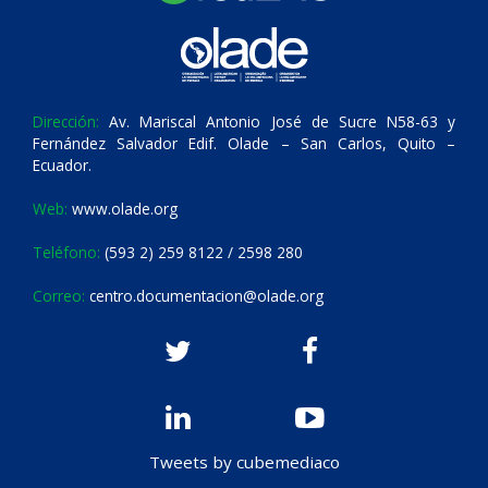
Dirección:
Av. Mariscal Antonio José de Sucre N58-63 y
Fernández Salvador Edif. Olade – San Carlos, Quito –
Ecuador.
Web:
www.olade.org
Teléfono:
(593 2) 259 8122 / 2598 280
Correo:
centro.documentacion@olade.org
Tweets by cubemediaco