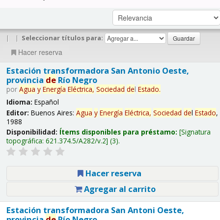
|
|
Seleccionar títulos para:
Hacer reserva
Estación transformadora San Antonio Oeste,
provincia
de
Río Negro
por
Agua
y
Energía
Eléctrica,
Sociedad
de
l
Estado
.
Idioma:
Español
Editor:
Buenos Aires:
Agua
y
Energía
Eléctrica,
Sociedad
de
l
Estado
,
1988
Disponibilidad:
Ítems disponibles para préstamo:
Signatura
topográfica:
621.374.5/A282/v.2
(3).
Hacer reserva
Agregar al carrito
Estación transformadora San Antoni Oeste,
provincia
de
Río Negro