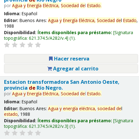
por
Agua
y
Energía
Eléctrica,
Sociedad
de
l
Estado
.
Idioma:
Español
Editor:
Buenos Aires:
Agua
y
Energía
Eléctrica,
Sociedad
de
l
Estado
,
1988
Disponibilidad:
Ítems disponibles para préstamo:
Signatura
topográfica:
621.374.5/A282/v.4
(1).
Hacer reserva
Agregar al carrito
Estacion transformadora San Antonio Oeste,
provincia
de
Río Negro.
por
Agua
y
Energía
Eléctrica,
Sociedad
de
l
Estado
.
Idioma:
Español
Editor:
Buenos Aires:
Agua
y
energía
eléctrica,
sociedad
de
l
estado
, 1988
Disponibilidad:
Ítems disponibles para préstamo:
Signatura
topográfica:
621.374.5/A282/v.3
(1).