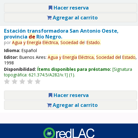
Hacer reserva
Agregar al carrito
Estación transformadora San Antonio Oeste,
provincia
de
Río Negro.
por
Agua
y
Energía
Eléctrica,
Sociedad
de
l
Estado
.
Idioma:
Español
Editor:
Buenos Aires:
Agua
y
Energía
Eléctrica,
Sociedad
de
l
Estado
,
1998
Disponibilidad:
Ítems disponibles para préstamo:
Signatura
topográfica:
621.374.5/A282/v.1
(1).
Hacer reserva
Agregar al carrito