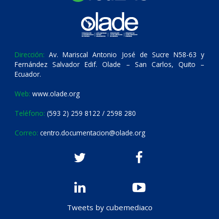
Dirección:
Av. Mariscal Antonio José de Sucre N58-63 y
Fernández Salvador Edif. Olade – San Carlos, Quito –
Ecuador.
Web:
www.olade.org
Teléfono:
(593 2) 259 8122 / 2598 280
Correo:
centro.documentacion@olade.org
Tweets by cubemediaco