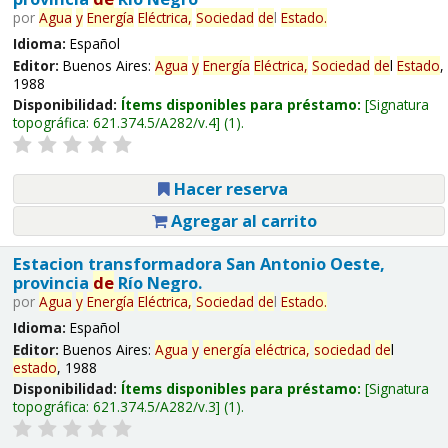
por
Agua
y
Energía
Eléctrica,
Sociedad
de
l
Estado
.
Idioma:
Español
Editor:
Buenos Aires:
Agua
y
Energía
Eléctrica,
Sociedad
de
l
Estado
,
1988
Disponibilidad:
Ítems disponibles para préstamo:
Signatura
topográfica:
621.374.5/A282/v.4
(1).
Hacer reserva
Agregar al carrito
Estacion transformadora San Antonio Oeste,
provincia
de
Río Negro.
por
Agua
y
Energía
Eléctrica,
Sociedad
de
l
Estado
.
Idioma:
Español
Editor:
Buenos Aires:
Agua
y
energía
eléctrica,
sociedad
de
l
estado
, 1988
Disponibilidad:
Ítems disponibles para préstamo:
Signatura
topográfica:
621.374.5/A282/v.3
(1).