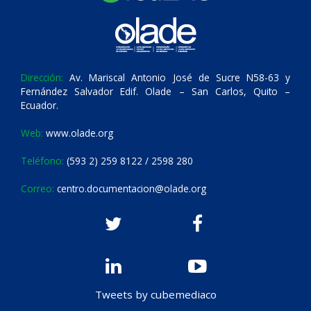
Dirección:
Av. Mariscal Antonio José de Sucre N58-63 y
Fernández Salvador Edif. Olade – San Carlos, Quito –
Ecuador.
Web:
www.olade.org
Teléfono:
(593 2) 259 8122 / 2598 280
Correo:
centro.documentacion@olade.org
Tweets by cubemediaco