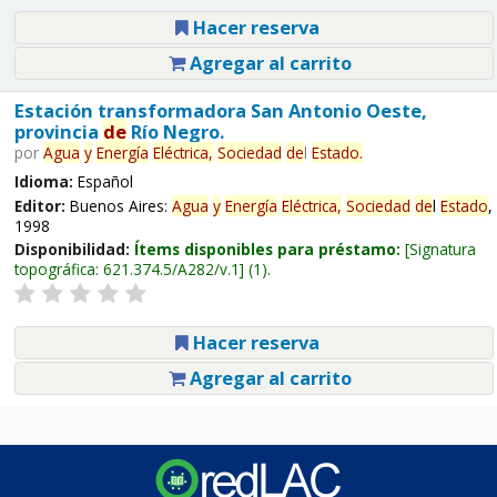
Hacer reserva
Agregar al carrito
Estación transformadora San Antonio Oeste,
provincia
de
Río Negro.
por
Agua
y
Energía
Eléctrica,
Sociedad
de
l
Estado
.
Idioma:
Español
Editor:
Buenos Aires:
Agua
y
Energía
Eléctrica,
Sociedad
de
l
Estado
,
1998
Disponibilidad:
Ítems disponibles para préstamo:
Signatura
topográfica:
621.374.5/A282/v.1
(1).
Hacer reserva
Agregar al carrito