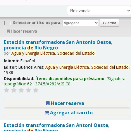
|
|
Seleccionar títulos para:
Hacer reserva
Estación transformadora San Antonio Oeste,
provincia
de
Río Negro
por
Agua
y
Energía
Eléctrica,
Sociedad
de
l
Estado
.
Idioma:
Español
Editor:
Buenos Aires:
Agua
y
Energía
Eléctrica,
Sociedad
de
l
Estado
,
1988
Disponibilidad:
Ítems disponibles para préstamo:
Signatura
topográfica:
621.374.5/A282/v.2
(3).
Hacer reserva
Agregar al carrito
Estación transformadora San Antoni Oeste,
provincia
de
Río Negro