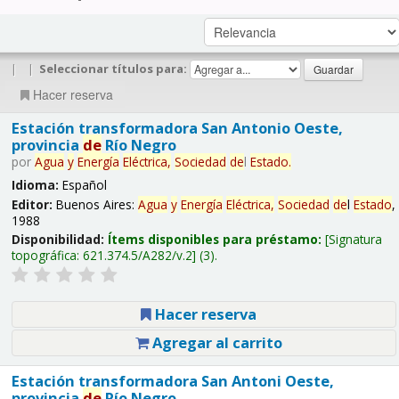
|
|
Seleccionar títulos para:
Hacer reserva
Estación transformadora San Antonio Oeste,
provincia
de
Río Negro
por
Agua
y
Energía
Eléctrica,
Sociedad
de
l
Estado
.
Idioma:
Español
Editor:
Buenos Aires:
Agua
y
Energía
Eléctrica,
Sociedad
de
l
Estado
,
1988
Disponibilidad:
Ítems disponibles para préstamo:
Signatura
topográfica:
621.374.5/A282/v.2
(3).
Hacer reserva
Agregar al carrito
Estación transformadora San Antoni Oeste,
provincia
de
Río Negro