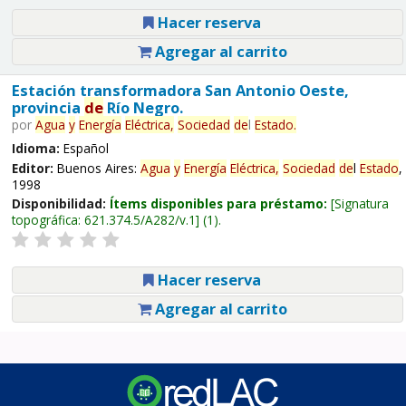
Hacer reserva
Agregar al carrito
Estación transformadora San Antonio Oeste,
provincia
de
Río Negro.
por
Agua
y
Energía
Eléctrica,
Sociedad
de
l
Estado
.
Idioma:
Español
Editor:
Buenos Aires:
Agua
y
Energía
Eléctrica,
Sociedad
de
l
Estado
,
1998
Disponibilidad:
Ítems disponibles para préstamo:
Signatura
topográfica:
621.374.5/A282/v.1
(1).
Hacer reserva
Agregar al carrito