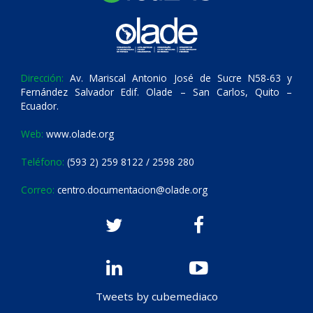
Dirección:
Av. Mariscal Antonio José de Sucre N58-63 y
Fernández Salvador Edif. Olade – San Carlos, Quito –
Ecuador.
Web:
www.olade.org
Teléfono:
(593 2) 259 8122 / 2598 280
Correo:
centro.documentacion@olade.org
Tweets by cubemediaco