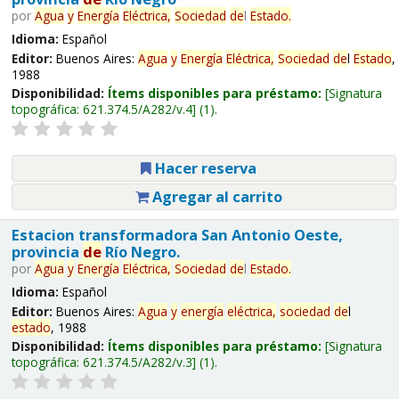
por
Agua
y
Energía
Eléctrica,
Sociedad
de
l
Estado
.
Idioma:
Español
Editor:
Buenos Aires:
Agua
y
Energía
Eléctrica,
Sociedad
de
l
Estado
,
1988
Disponibilidad:
Ítems disponibles para préstamo:
Signatura
topográfica:
621.374.5/A282/v.4
(1).
Hacer reserva
Agregar al carrito
Estacion transformadora San Antonio Oeste,
provincia
de
Río Negro.
por
Agua
y
Energía
Eléctrica,
Sociedad
de
l
Estado
.
Idioma:
Español
Editor:
Buenos Aires:
Agua
y
energía
eléctrica,
sociedad
de
l
estado
, 1988
Disponibilidad:
Ítems disponibles para préstamo:
Signatura
topográfica:
621.374.5/A282/v.3
(1).