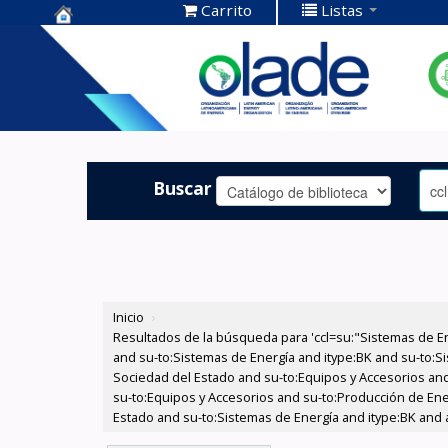
Carrito
Listas
Centro de
Documentación
OLADE -
Buscar
Inicio
›
Resultados de la búsqueda para 'ccl=su:"Sistemas de E
and su-to:Sistemas de Energía and itype:BK and su-to:Si
Sociedad del Estado and su-to:Equipos y Accesorios and
su-to:Equipos y Accesorios and su-to:Producción de Ener
Estado and su-to:Sistemas de Energía and itype:BK and a