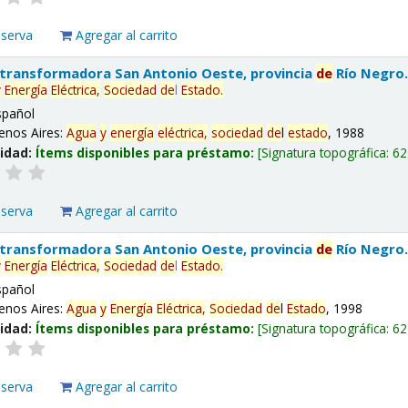
eserva
Agregar al carrito
 transformadora San Antonio Oeste, provincia
de
Río Negro
y
Energía
Eléctrica,
Sociedad
de
l
Estado
.
spañol
enos Aires:
Agua
y
energía
eléctrica,
sociedad
de
l
estado
, 1988
lidad:
Ítems disponibles para préstamo:
Signatura topográfica:
62
eserva
Agregar al carrito
 transformadora San Antonio Oeste, provincia
de
Río Negro
y
Energía
Eléctrica,
Sociedad
de
l
Estado
.
spañol
enos Aires:
Agua
y
Energía
Eléctrica,
Sociedad
de
l
Estado
, 1998
lidad:
Ítems disponibles para préstamo:
Signatura topográfica:
62
eserva
Agregar al carrito