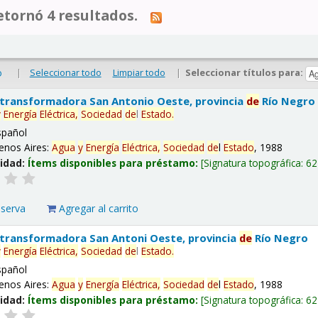
tornó 4 resultados.
|
Seleccionar todo
Limpiar todo
|
Seleccionar títulos para:
o
 transformadora San Antonio Oeste, provincia
de
Río Negro
y
Energía
Eléctrica,
Sociedad
de
l
Estado
.
spañol
enos Aires:
Agua
y
Energía
Eléctrica,
Sociedad
de
l
Estado
, 1988
lidad:
Ítems disponibles para préstamo:
Signatura topográfica:
62
eserva
Agregar al carrito
 transformadora San Antoni Oeste, provincia
de
Río Negro
y
Energía
Eléctrica,
Sociedad
de
l
Estado
.
spañol
enos Aires:
Agua
y
Energía
Eléctrica,
Sociedad
de
l
Estado
, 1988
lidad:
Ítems disponibles para préstamo:
Signatura topográfica:
62