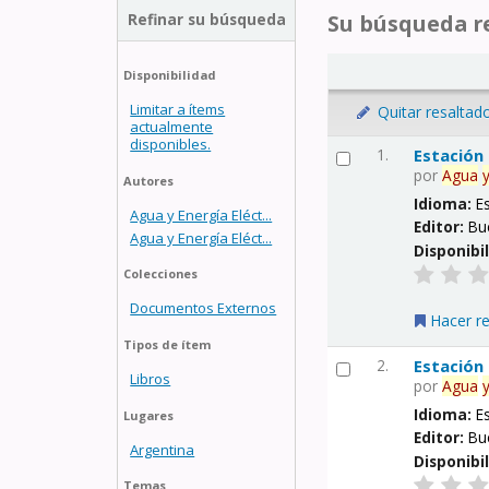
Refinar su búsqueda
Su búsqueda re
Disponibilidad
Limitar a ítems
Quitar resaltad
actualmente
disponibles.
1.
Estación
por
Agua
Autores
Idioma:
E
Agua y Energía Eléct...
Editor:
Bu
Agua y Energía Eléct...
Disponibi
Colecciones
Documentos Externos
Hacer r
Tipos de ítem
2.
Estación
Libros
por
Agua
Idioma:
E
Lugares
Editor:
Bu
Argentina
Disponibi
Temas