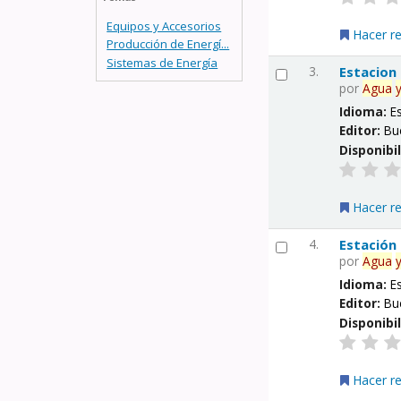
Equipos y Accesorios
Hacer r
Producción de Energí...
Sistemas de Energía
3.
Estacion
por
Agua
Idioma:
E
Editor:
Bu
Disponibi
Hacer r
4.
Estación
por
Agua
Idioma:
E
Editor:
Bu
Disponibi
Hacer r