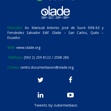
Dirección:
Av. Mariscal Antonio José de Sucre N58-63 y
Fernández Salvador Edif. Olade – San Carlos, Quito –
Ecuador.
Web:
www.olade.org
Teléfono:
(593 2) 259 8122 / 2598 280
Correo:
centro.documentacion@olade.org
Tweets by cubemediaco