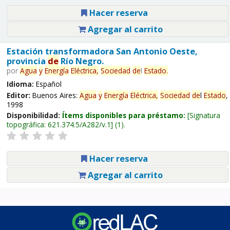
Hacer reserva
Agregar al carrito
Estación transformadora San Antonio Oeste,
provincia
de
Río Negro.
por
Agua
y
Energía
Eléctrica,
Sociedad
de
l
Estado
.
Idioma:
Español
Editor:
Buenos Aires:
Agua
y
Energía
Eléctrica,
Sociedad
de
l
Estado
,
1998
Disponibilidad:
Ítems disponibles para préstamo:
Signatura
topográfica:
621.374.5/A282/v.1
(1).
Hacer reserva
Agregar al carrito