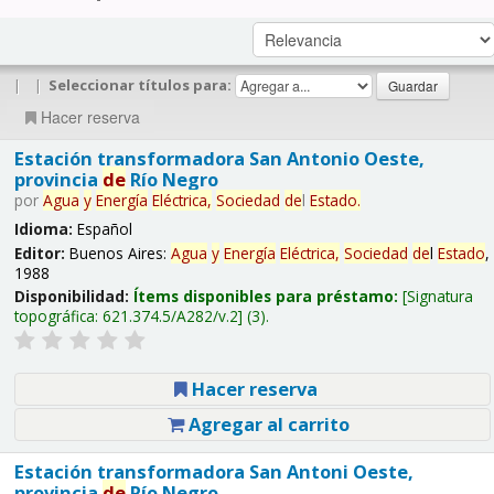
|
|
Seleccionar títulos para:
Hacer reserva
Estación transformadora San Antonio Oeste,
provincia
de
Río Negro
por
Agua
y
Energía
Eléctrica,
Sociedad
de
l
Estado
.
Idioma:
Español
Editor:
Buenos Aires:
Agua
y
Energía
Eléctrica,
Sociedad
de
l
Estado
,
1988
Disponibilidad:
Ítems disponibles para préstamo:
Signatura
topográfica:
621.374.5/A282/v.2
(3).
Hacer reserva
Agregar al carrito
Estación transformadora San Antoni Oeste,
provincia
de
Río Negro