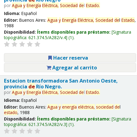
por
Agua
y
Energía
Eléctrica,
Sociedad
de
l
Estado
.
Idioma:
Español
Editor:
Buenos Aires:
Agua
y
Energía
Eléctrica,
Sociedad
de
l
Estado
,
1988
Disponibilidad:
Ítems disponibles para préstamo:
Signatura
topográfica:
621.374.5/A282/v.4
(1).
Hacer reserva
Agregar al carrito
Estacion transformadora San Antonio Oeste,
provincia
de
Río Negro.
por
Agua
y
Energía
Eléctrica,
Sociedad
de
l
Estado
.
Idioma:
Español
Editor:
Buenos Aires:
Agua
y
energía
eléctrica,
sociedad
de
l
estado
, 1988
Disponibilidad:
Ítems disponibles para préstamo:
Signatura
topográfica:
621.374.5/A282/v.3
(1).