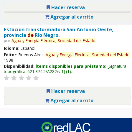
Hacer reserva
Agregar al carrito
Estación transformadora San Antonio Oeste,
provincia
de
Río Negro.
por
Agua
y
Energía
Eléctrica,
Sociedad
de
l
Estado
.
Idioma:
Español
Editor:
Buenos Aires:
Agua
y
Energía
Eléctrica,
Sociedad
de
l
Estado
,
1998
Disponibilidad:
Ítems disponibles para préstamo:
Signatura
topográfica:
621.374.5/A282/v.1
(1).
Hacer reserva
Agregar al carrito