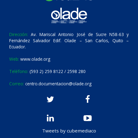
Dirección:
Av. Mariscal Antonio José de Sucre N58-63 y
Fernández Salvador Edif. Olade – San Carlos, Quito –
Ecuador.
Web:
www.olade.org
Teléfono:
(593 2) 259 8122 / 2598 280
Correo:
centro.documentacion@olade.org
Tweets by cubemediaco