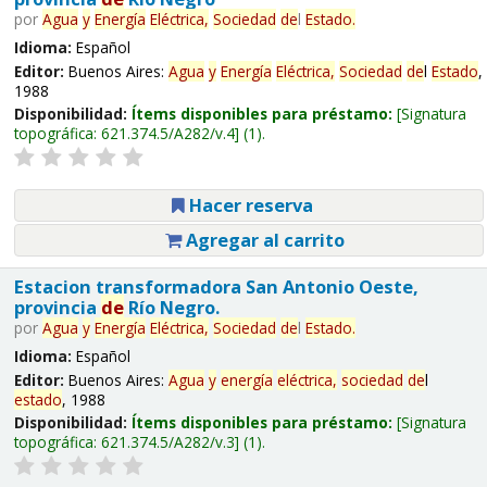
por
Agua
y
Energía
Eléctrica,
Sociedad
de
l
Estado
.
Idioma:
Español
Editor:
Buenos Aires:
Agua
y
Energía
Eléctrica,
Sociedad
de
l
Estado
,
1988
Disponibilidad:
Ítems disponibles para préstamo:
Signatura
topográfica:
621.374.5/A282/v.4
(1).
Hacer reserva
Agregar al carrito
Estacion transformadora San Antonio Oeste,
provincia
de
Río Negro.
por
Agua
y
Energía
Eléctrica,
Sociedad
de
l
Estado
.
Idioma:
Español
Editor:
Buenos Aires:
Agua
y
energía
eléctrica,
sociedad
de
l
estado
, 1988
Disponibilidad:
Ítems disponibles para préstamo:
Signatura
topográfica:
621.374.5/A282/v.3
(1).