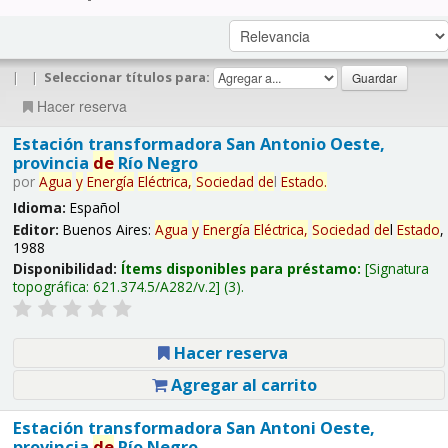
|
|
Seleccionar títulos para:
Hacer reserva
Estación transformadora San Antonio Oeste,
provincia
de
Río Negro
por
Agua
y
Energía
Eléctrica,
Sociedad
de
l
Estado
.
Idioma:
Español
Editor:
Buenos Aires:
Agua
y
Energía
Eléctrica,
Sociedad
de
l
Estado
,
1988
Disponibilidad:
Ítems disponibles para préstamo:
Signatura
topográfica:
621.374.5/A282/v.2
(3).
Hacer reserva
Agregar al carrito
Estación transformadora San Antoni Oeste,
provincia
de
Río Negro