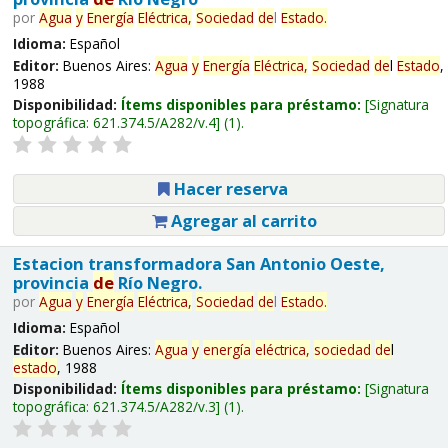
por
Agua
y
Energía
Eléctrica,
Sociedad
de
l
Estado
.
Idioma:
Español
Editor:
Buenos Aires:
Agua
y
Energía
Eléctrica,
Sociedad
de
l
Estado
,
1988
Disponibilidad:
Ítems disponibles para préstamo:
Signatura
topográfica:
621.374.5/A282/v.4
(1).
Hacer reserva
Agregar al carrito
Estacion transformadora San Antonio Oeste,
provincia
de
Río Negro.
por
Agua
y
Energía
Eléctrica,
Sociedad
de
l
Estado
.
Idioma:
Español
Editor:
Buenos Aires:
Agua
y
energía
eléctrica,
sociedad
de
l
estado
, 1988
Disponibilidad:
Ítems disponibles para préstamo:
Signatura
topográfica:
621.374.5/A282/v.3
(1).