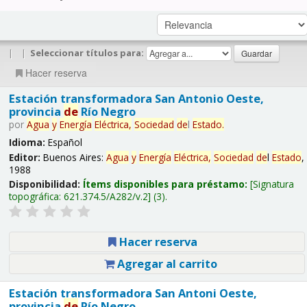
|
|
Seleccionar títulos para:
Hacer reserva
Estación transformadora San Antonio Oeste,
provincia
de
Río Negro
por
Agua
y
Energía
Eléctrica,
Sociedad
de
l
Estado
.
Idioma:
Español
Editor:
Buenos Aires:
Agua
y
Energía
Eléctrica,
Sociedad
de
l
Estado
,
1988
Disponibilidad:
Ítems disponibles para préstamo:
Signatura
topográfica:
621.374.5/A282/v.2
(3).
Hacer reserva
Agregar al carrito
Estación transformadora San Antoni Oeste,
provincia
de
Río Negro