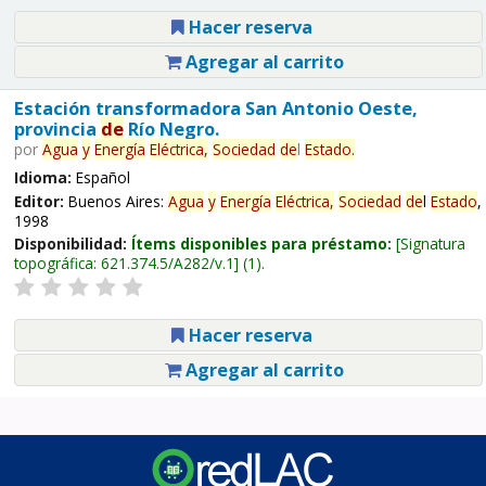
Hacer reserva
Agregar al carrito
Estación transformadora San Antonio Oeste,
provincia
de
Río Negro.
por
Agua
y
Energía
Eléctrica,
Sociedad
de
l
Estado
.
Idioma:
Español
Editor:
Buenos Aires:
Agua
y
Energía
Eléctrica,
Sociedad
de
l
Estado
,
1998
Disponibilidad:
Ítems disponibles para préstamo:
Signatura
topográfica:
621.374.5/A282/v.1
(1).
Hacer reserva
Agregar al carrito