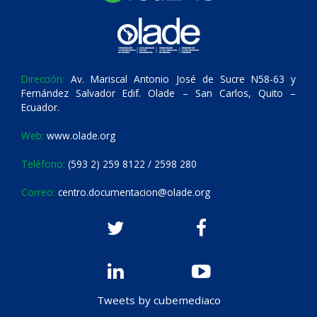
Dirección:
Av. Mariscal Antonio José de Sucre N58-63 y
Fernández Salvador Edif. Olade – San Carlos, Quito –
Ecuador.
Web:
www.olade.org
Teléfono:
(593 2) 259 8122 / 2598 280
Correo:
centro.documentacion@olade.org
Tweets by cubemediaco