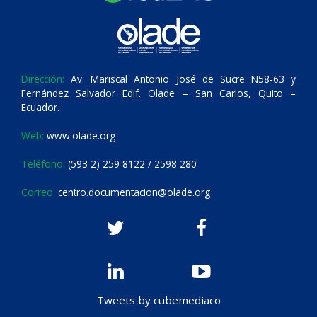
Dirección:
Av. Mariscal Antonio José de Sucre N58-63 y
Fernández Salvador Edif. Olade – San Carlos, Quito –
Ecuador.
Web:
www.olade.org
Teléfono:
(593 2) 259 8122 / 2598 280
Correo:
centro.documentacion@olade.org
Tweets by cubemediaco