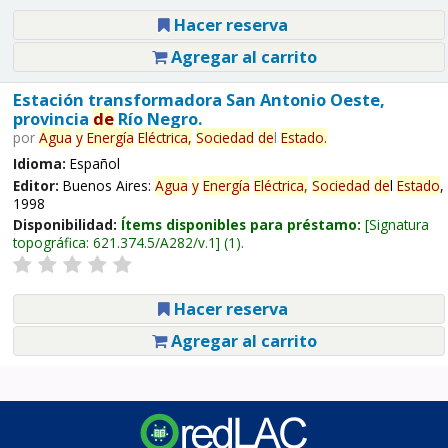
Hacer reserva
Agregar al carrito
Estación transformadora San Antonio Oeste,
provincia
de
Río Negro.
por
Agua
y
Energía
Eléctrica,
Sociedad
de
l
Estado
.
Idioma:
Español
Editor:
Buenos Aires:
Agua
y
Energía
Eléctrica,
Sociedad
de
l
Estado
,
1998
Disponibilidad:
Ítems disponibles para préstamo:
Signatura
topográfica:
621.374.5/A282/v.1
(1).
Hacer reserva
Agregar al carrito