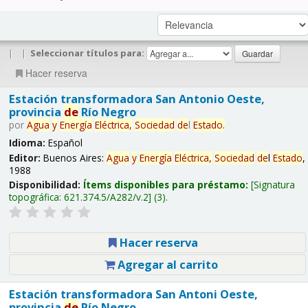
|
|
Seleccionar títulos para:
Hacer reserva
Estación transformadora San Antonio Oeste,
provincia
de
Río Negro
por
Agua
y
Energía
Eléctrica,
Sociedad
de
l
Estado
.
Idioma:
Español
Editor:
Buenos Aires:
Agua
y
Energía
Eléctrica,
Sociedad
de
l
Estado
,
1988
Disponibilidad:
Ítems disponibles para préstamo:
Signatura
topográfica:
621.374.5/A282/v.2
(3).
Hacer reserva
Agregar al carrito
Estación transformadora San Antoni Oeste,
provincia
de
Río Negro