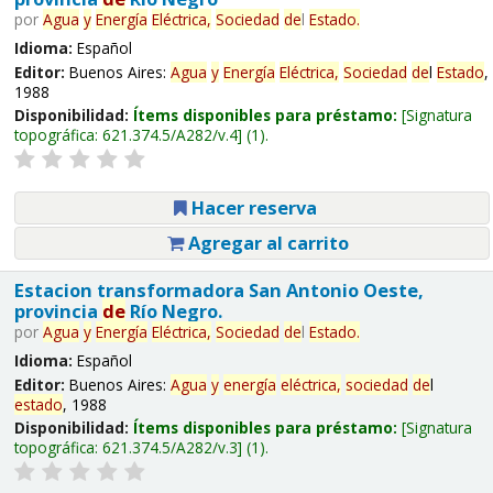
por
Agua
y
Energía
Eléctrica,
Sociedad
de
l
Estado
.
Idioma:
Español
Editor:
Buenos Aires:
Agua
y
Energía
Eléctrica,
Sociedad
de
l
Estado
,
1988
Disponibilidad:
Ítems disponibles para préstamo:
Signatura
topográfica:
621.374.5/A282/v.4
(1).
Hacer reserva
Agregar al carrito
Estacion transformadora San Antonio Oeste,
provincia
de
Río Negro.
por
Agua
y
Energía
Eléctrica,
Sociedad
de
l
Estado
.
Idioma:
Español
Editor:
Buenos Aires:
Agua
y
energía
eléctrica,
sociedad
de
l
estado
, 1988
Disponibilidad:
Ítems disponibles para préstamo:
Signatura
topográfica:
621.374.5/A282/v.3
(1).