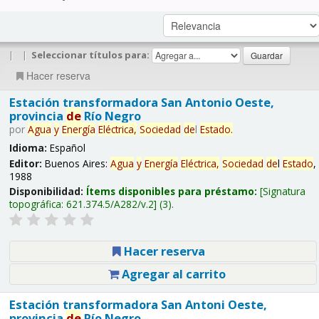
|
|
Seleccionar títulos para:
Hacer reserva
Estación transformadora San Antonio Oeste,
provincia
de
Río Negro
por
Agua
y
Energía
Eléctrica,
Sociedad
de
l
Estado
.
Idioma:
Español
Editor:
Buenos Aires:
Agua
y
Energía
Eléctrica,
Sociedad
de
l
Estado
,
1988
Disponibilidad:
Ítems disponibles para préstamo:
Signatura
topográfica:
621.374.5/A282/v.2
(3).
Hacer reserva
Agregar al carrito
Estación transformadora San Antoni Oeste,
provincia
de
Río Negro