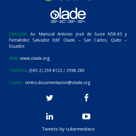
Dirección:
Av. Mariscal Antonio José de Sucre N58-63 y
Fernández Salvador Edif. Olade – San Carlos, Quito –
Ecuador.
Web:
www.olade.org
Teléfono:
(593 2) 259 8122 / 2598 280
Correo:
centro.documentacion@olade.org
Tweets by cubemediaco