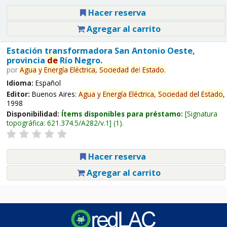
Hacer reserva
Agregar al carrito
Estación transformadora San Antonio Oeste,
provincia
de
Río Negro.
por
Agua
y
Energía
Eléctrica,
Sociedad
de
l
Estado
.
Idioma:
Español
Editor:
Buenos Aires:
Agua
y
Energía
Eléctrica,
Sociedad
de
l
Estado
,
1998
Disponibilidad:
Ítems disponibles para préstamo:
Signatura
topográfica:
621.374.5/A282/v.1
(1).
Hacer reserva
Agregar al carrito