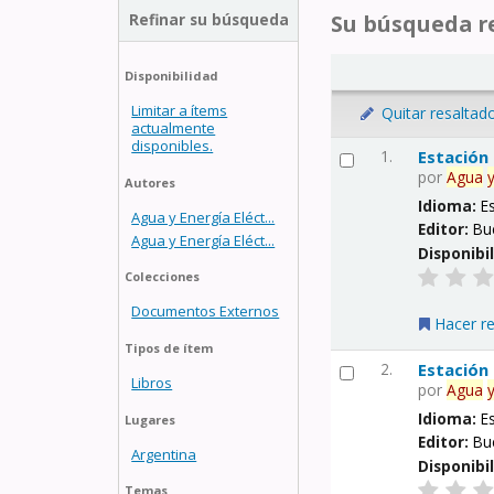
Refinar su búsqueda
Su búsqueda re
Disponibilidad
Limitar a ítems
Quitar resaltad
actualmente
disponibles.
1.
Estación
por
Agua
Autores
Idioma:
E
Agua y Energía Eléct...
Editor:
Bu
Agua y Energía Eléct...
Disponibi
Colecciones
Documentos Externos
Hacer r
Tipos de ítem
2.
Estación
Libros
por
Agua
Idioma:
E
Lugares
Editor:
Bu
Argentina
Disponibi
Temas