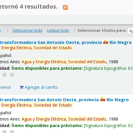
tornó 4 resultados.
|
Seleccionar todo
Limpiar todo
|
Seleccionar títulos para:
o
 transformadora San Antonio Oeste, provincia
de
Río Negro
y
Energía
Eléctrica,
Sociedad
de
l
Estado
.
spañol
enos Aires:
Agua
y
Energía
Eléctrica,
Sociedad
de
l
Estado
, 1988
lidad:
Ítems disponibles para préstamo:
Signatura topográfica:
62
eserva
Agregar al carrito
 transformadora San Antoni Oeste, provincia
de
Río Negro
y
Energía
Eléctrica,
Sociedad
de
l
Estado
.
spañol
enos Aires:
Agua
y
Energía
Eléctrica,
Sociedad
de
l
Estado
, 1988
lidad:
Ítems disponibles para préstamo:
Signatura topográfica:
62