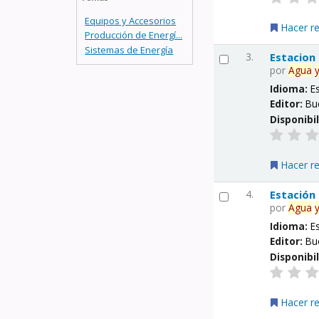
Equipos y Accesorios
Hacer r
Producción de Energí...
Sistemas de Energía
3.
Estacion
por
Agua
Idioma:
E
Editor:
Bu
Disponibi
Hacer r
4.
Estación
por
Agua
Idioma:
E
Editor:
Bu
Disponibi
Hacer r