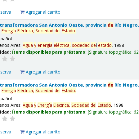
eserva
Agregar al carrito
 transformadora San Antonio Oeste, provincia
de
Río Negro
y
Energía
Eléctrica,
Sociedad
de
l
Estado
.
spañol
enos Aires:
Agua
y
energía
eléctrica,
sociedad
de
l
estado
, 1988
lidad:
Ítems disponibles para préstamo:
Signatura topográfica:
62
eserva
Agregar al carrito
 transformadora San Antonio Oeste, provincia
de
Río Negro
y
Energía
Eléctrica,
Sociedad
de
l
Estado
.
spañol
enos Aires:
Agua
y
Energía
Eléctrica,
Sociedad
de
l
Estado
, 1998
lidad:
Ítems disponibles para préstamo:
Signatura topográfica:
62
eserva
Agregar al carrito