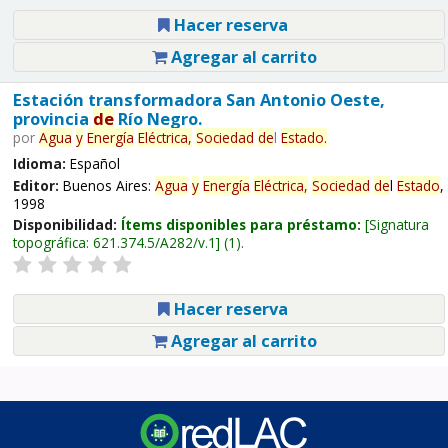
Hacer reserva
Agregar al carrito
Estación transformadora San Antonio Oeste,
provincia
de
Río Negro.
por
Agua
y
Energía
Eléctrica,
Sociedad
de
l
Estado
.
Idioma:
Español
Editor:
Buenos Aires:
Agua
y
Energía
Eléctrica,
Sociedad
de
l
Estado
,
1998
Disponibilidad:
Ítems disponibles para préstamo:
Signatura
topográfica:
621.374.5/A282/v.1
(1).
Hacer reserva
Agregar al carrito