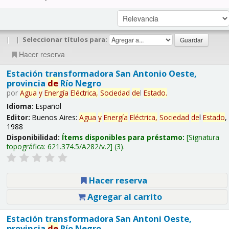
|
|
Seleccionar títulos para:
Hacer reserva
Estación transformadora San Antonio Oeste,
provincia
de
Río Negro
por
Agua
y
Energía
Eléctrica,
Sociedad
de
l
Estado
.
Idioma:
Español
Editor:
Buenos Aires:
Agua
y
Energía
Eléctrica,
Sociedad
de
l
Estado
,
1988
Disponibilidad:
Ítems disponibles para préstamo:
Signatura
topográfica:
621.374.5/A282/v.2
(3).
Hacer reserva
Agregar al carrito
Estación transformadora San Antoni Oeste,
provincia
de
Río Negro