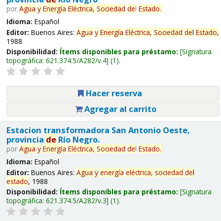
por
Agua
y
Energía
Eléctrica,
Sociedad
de
l
Estado
.
Idioma:
Español
Editor:
Buenos Aires:
Agua
y
Energía
Eléctrica,
Sociedad
de
l
Estado
,
1988
Disponibilidad:
Ítems disponibles para préstamo:
Signatura
topográfica:
621.374.5/A282/v.4
(1).
Hacer reserva
Agregar al carrito
Estacion transformadora San Antonio Oeste,
provincia
de
Río Negro.
por
Agua
y
Energía
Eléctrica,
Sociedad
de
l
Estado
.
Idioma:
Español
Editor:
Buenos Aires:
Agua
y
energía
eléctrica,
sociedad
de
l
estado
, 1988
Disponibilidad:
Ítems disponibles para préstamo:
Signatura
topográfica:
621.374.5/A282/v.3
(1).