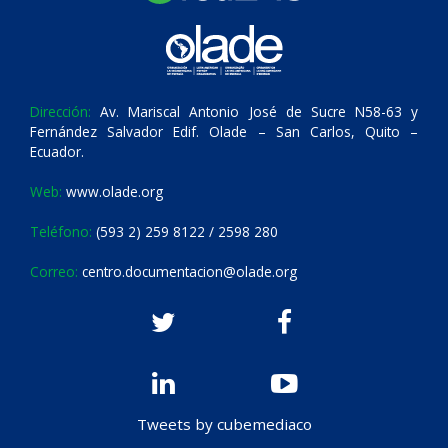
Dirección:
Av. Mariscal Antonio José de Sucre N58-63 y
Fernández Salvador Edif. Olade – San Carlos, Quito –
Ecuador.
Web:
www.olade.org
Teléfono:
(593 2) 259 8122 / 2598 280
Correo:
centro.documentacion@olade.org
Tweets by cubemediaco