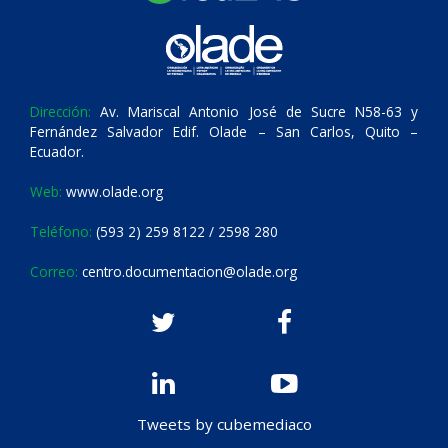
Dirección:
Av. Mariscal Antonio José de Sucre N58-63 y
Fernández Salvador Edif. Olade – San Carlos, Quito –
Ecuador.
Web:
www.olade.org
Teléfono:
(593 2) 259 8122 / 2598 280
Correo:
centro.documentacion@olade.org
Tweets by cubemediaco