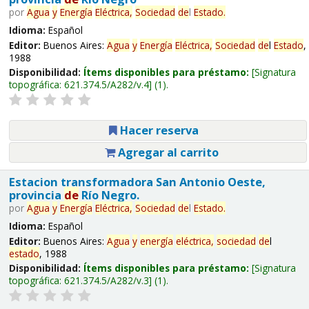
por
Agua
y
Energía
Eléctrica,
Sociedad
de
l
Estado
.
Idioma:
Español
Editor:
Buenos Aires:
Agua
y
Energía
Eléctrica,
Sociedad
de
l
Estado
,
1988
Disponibilidad:
Ítems disponibles para préstamo:
Signatura
topográfica:
621.374.5/A282/v.4
(1).
Hacer reserva
Agregar al carrito
Estacion transformadora San Antonio Oeste,
provincia
de
Río Negro.
por
Agua
y
Energía
Eléctrica,
Sociedad
de
l
Estado
.
Idioma:
Español
Editor:
Buenos Aires:
Agua
y
energía
eléctrica,
sociedad
de
l
estado
, 1988
Disponibilidad:
Ítems disponibles para préstamo:
Signatura
topográfica:
621.374.5/A282/v.3
(1).