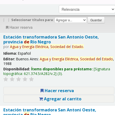
|
|
Seleccionar títulos para:
Hacer reserva
Estación transformadora San Antonio Oeste,
provincia
de
Río Negro
por
Agua
y
Energía
Eléctrica,
Sociedad
de
l
Estado
.
Idioma:
Español
Editor:
Buenos Aires:
Agua
y
Energía
Eléctrica,
Sociedad
de
l
Estado
,
1988
Disponibilidad:
Ítems disponibles para préstamo:
Signatura
topográfica:
621.374.5/A282/v.2
(3).
Hacer reserva
Agregar al carrito
Estación transformadora San Antoni Oeste,
provincia
de
Río Negro