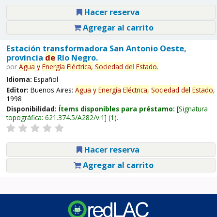
Hacer reserva
Agregar al carrito
Estación transformadora San Antonio Oeste,
provincia
de
Río Negro.
por
Agua
y
Energía
Eléctrica,
Sociedad
de
l
Estado
.
Idioma:
Español
Editor:
Buenos Aires:
Agua
y
Energía
Eléctrica,
Sociedad
de
l
Estado
,
1998
Disponibilidad:
Ítems disponibles para préstamo:
Signatura
topográfica:
621.374.5/A282/v.1
(1).
Hacer reserva
Agregar al carrito