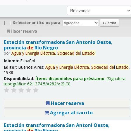
|
|
Seleccionar títulos para:
Hacer reserva
Estación transformadora San Antonio Oeste,
provincia
de
Río Negro
por
Agua
y
Energía
Eléctrica,
Sociedad
de
l
Estado
.
Idioma:
Español
Editor:
Buenos Aires:
Agua
y
Energía
Eléctrica,
Sociedad
de
l
Estado
,
1988
Disponibilidad:
Ítems disponibles para préstamo:
Signatura
topográfica:
621.374.5/A282/v.2
(3).
Hacer reserva
Agregar al carrito
Estación transformadora San Antoni Oeste,
provincia
de
Río Negro