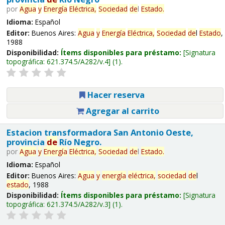
por
Agua
y
Energía
Eléctrica,
Sociedad
de
l
Estado
.
Idioma:
Español
Editor:
Buenos Aires:
Agua
y
Energía
Eléctrica,
Sociedad
de
l
Estado
,
1988
Disponibilidad:
Ítems disponibles para préstamo:
Signatura
topográfica:
621.374.5/A282/v.4
(1).
Hacer reserva
Agregar al carrito
Estacion transformadora San Antonio Oeste,
provincia
de
Río Negro.
por
Agua
y
Energía
Eléctrica,
Sociedad
de
l
Estado
.
Idioma:
Español
Editor:
Buenos Aires:
Agua
y
energía
eléctrica,
sociedad
de
l
estado
, 1988
Disponibilidad:
Ítems disponibles para préstamo:
Signatura
topográfica:
621.374.5/A282/v.3
(1).