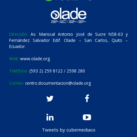
Dirección:
Av. Mariscal Antonio José de Sucre N58-63 y
Fernández Salvador Edif. Olade – San Carlos, Quito –
Ecuador.
Web:
www.olade.org
Teléfono:
(593 2) 259 8122 / 2598 280
Correo:
centro.documentacion@olade.org
Tweets by cubemediaco