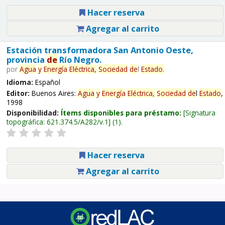
Hacer reserva
Agregar al carrito
Estación transformadora San Antonio Oeste,
provincia
de
Río Negro.
por
Agua
y
Energía
Eléctrica,
Sociedad
de
l
Estado
.
Idioma:
Español
Editor:
Buenos Aires:
Agua
y
Energía
Eléctrica,
Sociedad
de
l
Estado
,
1998
Disponibilidad:
Ítems disponibles para préstamo:
Signatura
topográfica:
621.374.5/A282/v.1
(1).
Hacer reserva
Agregar al carrito