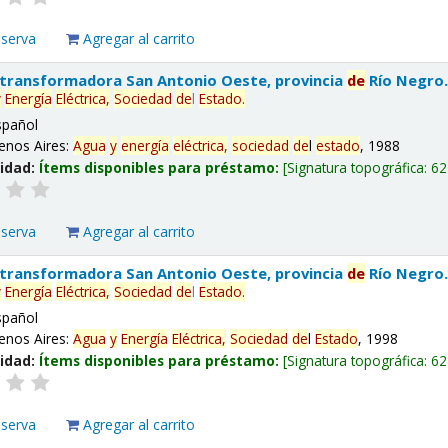
eserva
Agregar al carrito
 transformadora San Antonio Oeste, provincia
de
Río Negro
y
Energía
Eléctrica,
Sociedad
de
l
Estado
.
spañol
enos Aires:
Agua
y
energía
eléctrica,
sociedad
de
l
estado
, 1988
lidad:
Ítems disponibles para préstamo:
Signatura topográfica:
62
eserva
Agregar al carrito
 transformadora San Antonio Oeste, provincia
de
Río Negro
y
Energía
Eléctrica,
Sociedad
de
l
Estado
.
spañol
enos Aires:
Agua
y
Energía
Eléctrica,
Sociedad
de
l
Estado
, 1998
lidad:
Ítems disponibles para préstamo:
Signatura topográfica:
62
eserva
Agregar al carrito