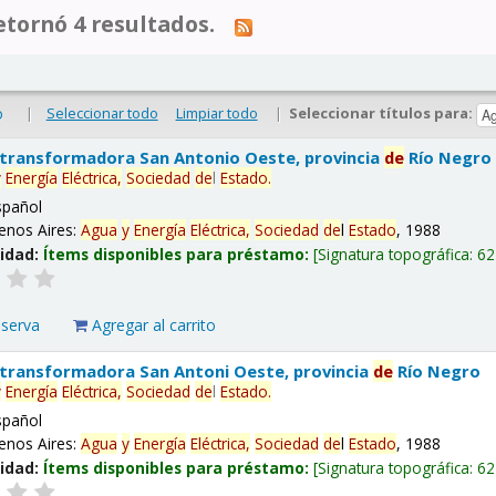
tornó 4 resultados.
|
Seleccionar todo
Limpiar todo
|
Seleccionar títulos para:
o
 transformadora San Antonio Oeste, provincia
de
Río Negro
y
Energía
Eléctrica,
Sociedad
de
l
Estado
.
spañol
enos Aires:
Agua
y
Energía
Eléctrica,
Sociedad
de
l
Estado
, 1988
lidad:
Ítems disponibles para préstamo:
Signatura topográfica:
62
eserva
Agregar al carrito
 transformadora San Antoni Oeste, provincia
de
Río Negro
y
Energía
Eléctrica,
Sociedad
de
l
Estado
.
spañol
enos Aires:
Agua
y
Energía
Eléctrica,
Sociedad
de
l
Estado
, 1988
lidad:
Ítems disponibles para préstamo:
Signatura topográfica:
62