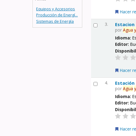
Equipos y Accesorios
Hacer r
Producción de Energí...
Sistemas de Energía
3.
Estacion
por
Agua
Idioma:
E
Editor:
Bu
Disponibi
Hacer r
4.
Estación
por
Agua
Idioma:
E
Editor:
Bu
Disponibi
Hacer r