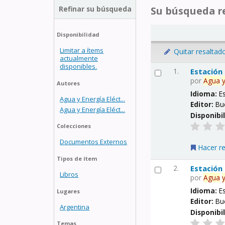
Refinar su búsqueda
Su búsqueda re
Disponibilidad
Limitar a ítems
Quitar resaltad
actualmente
disponibles.
1.
Estación
por
Agua
Autores
Idioma:
E
Agua y Energía Eléct...
Editor:
Bu
Agua y Energía Eléct...
Disponibi
Colecciones
Documentos Externos
Hacer r
Tipos de ítem
2.
Estación
Libros
por
Agua
Idioma:
E
Lugares
Editor:
Bu
Argentina
Disponibi
Temas